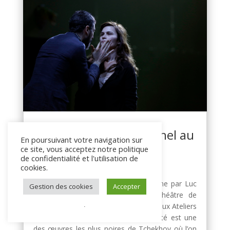
Un "ivanov" exceptionnel au
En poursuivant votre navigation sur
Théâtre de l'Odéon !
ce site, vous acceptez notre politique
de confidentialité et l'utilisation de
cookies.
1 Mar 2015
Ivanov d’Anton Tchekhov mis en scène par Luc
Gestion des cookies
Accepter
Bondy s’est joué récemment au Théâtre de
.
l’Odéon et sera repris au mois d’avril aux Ateliers
Berthier. Ce spectacle de toute beauté est une
des œuvres les plus noires de Tchekhov où l’on