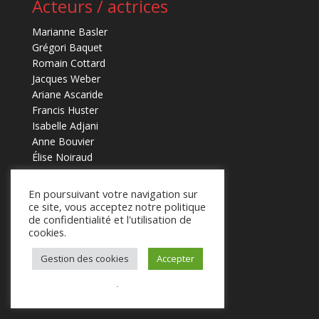
Acteurs / actrices
Marianne Basler
Grégori Baquet
Romain Cottard
Jacques Weber
Ariane Ascaride
Francis Huster
Isabelle Adjani
Anne Bouvier
Élise Noiraud
Danseuse
En poursuivant votre navigation sur
ce site, vous acceptez notre politique
Andréa Bescond
de confidentialité et l'utilisation de
cookies.
Chorégraphe
Gestion des cookies
Accepter
Pina Bausch
.
Jade Janisset