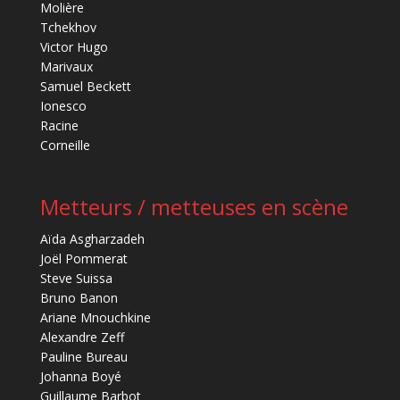
Molière
Tchekhov
Victor Hugo
Marivaux
Samuel Beckett
Ionesco
Racine
Corneille
Metteurs / metteuses en scène
Aïda Asgharzadeh
Joël Pommerat
Steve Suissa
Bruno Banon
Ariane Mnouchkine
Alexandre Zeff
Pauline Bureau
Johanna Boyé
Guillaume Barbot