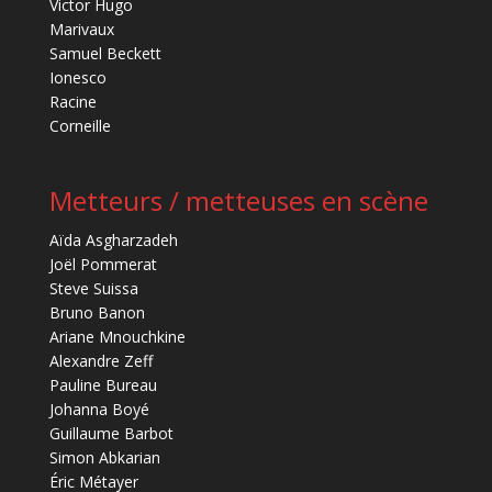
Victor Hugo
Marivaux
Samuel Beckett
Ionesco
Racine
Corneille
Metteurs / metteuses en scène
Aïda Asgharzadeh
Joël Pommerat
Steve Suissa
Bruno Banon
Ariane Mnouchkine
Alexandre Zeff
Pauline Bureau
Johanna Boyé
Guillaume Barbot
Simon Abkarian
Éric Métayer