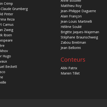
Anne Bouvier
in Crimp
Matthieu Roy
-Claude Grumberg
Jean-Philippe Daguerre
ld Pinter
Alain Françon
mina Reza
Jean-Louis Martinelli
rt Camus
Hélène Soulié
an Zweig
Brigitte Jaques-Wajeman
ik Ibsen
Stéphane Braunschweig
kespeare
Zabou Breitman
ère
Jean Bellorini
ekhov
or Hugo
Conteurs
vaux
el Beckett
Abbi Patrix
sco
Marien Tillet
ne
eille