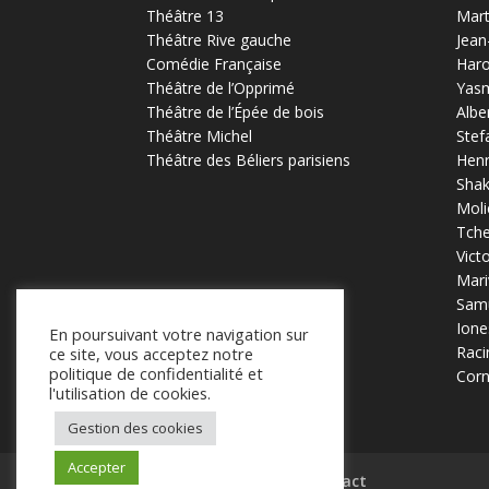
Théâtre 13
Mart
Théâtre Rive gauche
Jean
Comédie Française
Haro
Théâtre de l’Opprimé
Yas
Théâtre de l’Épée de bois
Albe
Théâtre Michel
Stef
Théâtre des Béliers parisiens
Henr
Sha
Moli
Tch
Vict
Mari
Samu
Ione
En poursuivant votre navigation sur
Raci
ce site, vous acceptez notre
politique de confidentialité et
Corn
l'utilisation de cookies.
Gestion des cookies
Accepter
Mentions légales
Contact