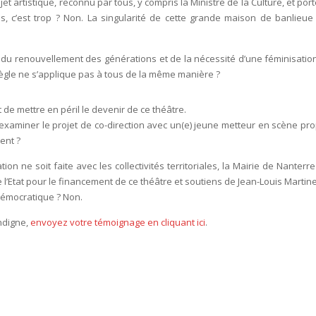
t artistique, reconnu par tous, y compris la Ministre de la Culture, et por
, c’est trop ? Non. La singularité de cette grande maison de banlieue 
u renouvellement des générations et de la nécessité d’une féminisatio
 règle ne s’applique pas à tous de la même manière ?
 de mettre en péril le devenir de ce théâtre.
examiner le projet de co-direction avec un(e) jeune metteur en scène pr
nent ?
n ne soit faite avec les collectivités territoriales, la Mairie de Nanterre
’Etat pour le financement de ce théâtre et soutiens de Jean-Louis Martinel
 démocratique ? Non.
indigne,
envoyez votre témoignage en cliquant ici
.