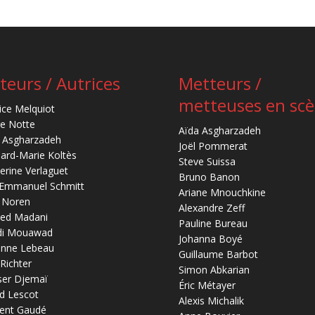
teurs / Autrices
Metteurs /
metteuses en sc
ice Melquiot
re Notte
Aïda Asgharzadeh
 Asgharzadeh
Joël Pommerat
ard-Marie Koltès
Steve Suissa
erine Verlaguet
Bruno Banon
-Emmanuel Schmitt
Ariane Mnouchkine
 Noren
Alexandre Zeff
ed Madani
Pauline Bureau
di Mouawad
Johanna Boyé
anne Lebeau
Guillaume Barbot
 Richter
Simon Abkarian
ser Djemaï
Éric Métayer
d Lescot
Alexis Michalik
ent Gaudé