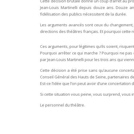
Cette décision brutale donne un coup d’arrêt au proje
Jean-Louis Martinelli depuis douze ans. Douze ans
fidélisation des publics nécessitent de la durée.
Les arguments avancés sont ceux du changement, d
directions des théâtres français. Et pourquoi cette
Ces arguments, pour légitimes qu’ils soient, risquent
Pourquoi arrêter ce qui marche ? Pourquoi ne pas 
par Jean-Louis Martinelli pour les trois ans qui vien
Cette décision a été prise sans qu’aucune concertatio
Conseil Général des Hauts de Seine, partenaires de l
Est-ce l’idée que l’on peut avoir d’une concertation
Si cette situation vous peine, vous surprend, vous 
Le personnel du théâtre.