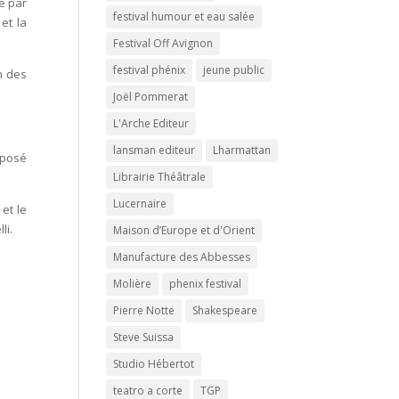
té par
festival humour et eau salée
et la
Festival Off Avignon
festival phénix
jeune public
n des
Joël Pommerat
L'Arche Editeur
lansman editeur
Lharmattan
oposé
Librairie Théâtrale
Lucernaire
 et le
li.
Maison d’Europe et d'Orient
Manufacture des Abbesses
Molière
phenix festival
Pierre Notte
Shakespeare
Steve Suissa
Studio Hébertot
teatro a corte
TGP