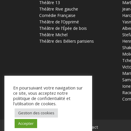
Théâtre 13
Mart
Théâtre Rive gauche
Jean
Comédie Française
Haro
Théâtre de l’Opprimé
Yas
Théâtre de l’Épée de bois
Albe
Théâtre Michel
Stef
Théâtre des Béliers parisiens
Henr
Sha
Moli
Tch
Vict
Mari
Samu
Ione
En poursuivant votre navigation sur
Raci
ce site, vous acceptez notre
politique de confidentialité et
Corn
l'utilisation de cookies.
Gestion des cookies
Accepter
Mentions légales
Contact