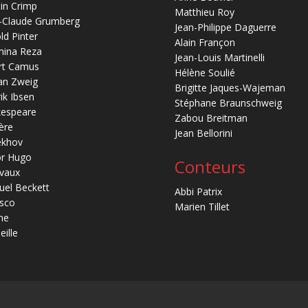
in Crimp
Matthieu Roy
-Claude Grumberg
Jean-Philippe Daguerre
ld Pinter
Alain Françon
mina Reza
Jean-Louis Martinelli
rt Camus
Hélène Soulié
an Zweig
Brigitte Jaques-Wajeman
ik Ibsen
Stéphane Braunschweig
kespeare
Zabou Breitman
ère
Jean Bellorini
ekhov
or Hugo
Conteurs
vaux
el Beckett
Abbi Patrix
sco
Marien Tillet
ne
eille