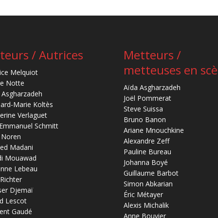
teurs / Autrices
Metteurs /
metteuses en sc
ice Melquiot
re Notte
Aïda Asgharzadeh
 Asgharzadeh
Joël Pommerat
ard-Marie Koltès
Steve Suissa
erine Verlaguet
Bruno Banon
-Emmanuel Schmitt
Ariane Mnouchkine
 Noren
Alexandre Zeff
ed Madani
Pauline Bureau
di Mouawad
Johanna Boyé
anne Lebeau
Guillaume Barbot
 Richter
Simon Abkarian
ser Djemaï
Éric Métayer
d Lescot
Alexis Michalik
ent Gaudé
Anne Bouvier