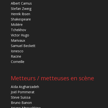
Albert Camus
Stefan Zweig
Henrik Ibsen
Shakespeare
Molière
Tchekhov
Victor Hugo
Marivaux
Samuel Beckett
Ionesco
Racine
Corneille
Metteurs / metteuses en scène
Aïda Asgharzadeh
Joël Pommerat
Steve Suissa
Bruno Banon
Ariane Mnouchkine