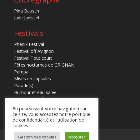
Pina Bausch
Jade Janisset
Festivals
Phénix Festival
Festival off Avignon
Festival Tout court
Fêtes nocturnes de GRIGNAN
Pampa
Mises en capsules
Parade(s)
Humour et eau salée
Marmaille en fugues
En poursuivant votre navigation sur
ce site, vous acceptez notre politique
de confidentialité et l'utilisation de
cookies.
Gestion des cookies
Accepter
Mentions légales
Contact