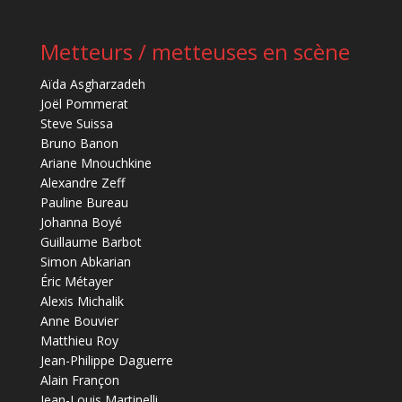
Metteurs / metteuses en scène
Aïda Asgharzadeh
Joël Pommerat
Steve Suissa
Bruno Banon
Ariane Mnouchkine
Alexandre Zeff
Pauline Bureau
Johanna Boyé
Guillaume Barbot
Simon Abkarian
Éric Métayer
Alexis Michalik
Anne Bouvier
Matthieu Roy
Jean-Philippe Daguerre
Alain Françon
Jean-Louis Martinelli