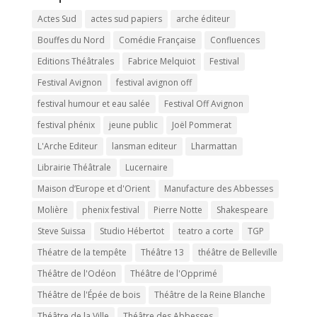
Actes Sud
actes sud papiers
arche éditeur
Bouffes du Nord
Comédie Française
Confluences
Editions Théâtrales
Fabrice Melquiot
Festival
Festival Avignon
festival avignon off
festival humour et eau salée
Festival Off Avignon
festival phénix
jeune public
Joël Pommerat
L'Arche Editeur
lansman editeur
Lharmattan
Librairie Théâtrale
Lucernaire
Maison d’Europe et d'Orient
Manufacture des Abbesses
Molière
phenix festival
Pierre Notte
Shakespeare
Steve Suissa
Studio Hébertot
teatro a corte
TGP
Théatre de la tempête
Théâtre 13
théâtre de Belleville
Théâtre de l'Odéon
Théâtre de l'Opprimé
Théâtre de l'Épée de bois
Théâtre de la Reine Blanche
Théâtre de la Ville
Théâtre des Abbesses