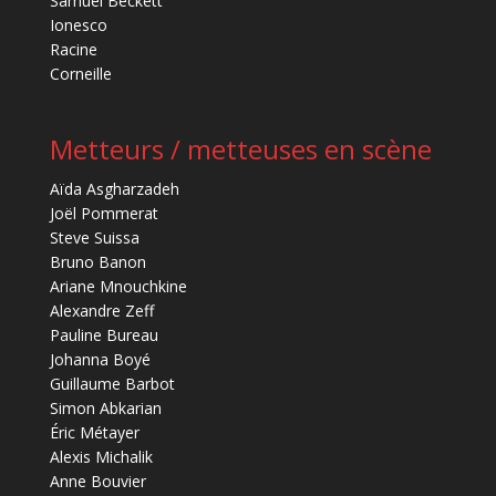
Samuel Beckett
Ionesco
Racine
Corneille
Metteurs / metteuses en scène
Aïda Asgharzadeh
Joël Pommerat
Steve Suissa
Bruno Banon
Ariane Mnouchkine
Alexandre Zeff
Pauline Bureau
Johanna Boyé
Guillaume Barbot
Simon Abkarian
Éric Métayer
Alexis Michalik
Anne Bouvier