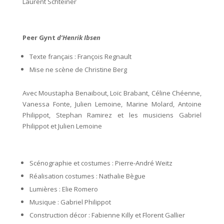
Laurent Schteiner
Peer Gynt
d’Henrik Ibsen
Texte français : François Regnault
Mise ne scène de Christine Berg
Avec Moustapha Benaibout, Loïc Brabant, Céline Chéenne,
Vanessa Fonte, Julien Lemoine, Marine Molard, Antoine
Philippot, Stephan Ramirez et les musiciens Gabriel
Philippot et Julien Lemoine
Scénographie et costumes : Pierre-André Weitz
Réalisation costumes : Nathalie Bègue
Lumières : Elie Romero
Musique : Gabriel Philippot
Construction décor : Fabienne Killy et Florent Gallier