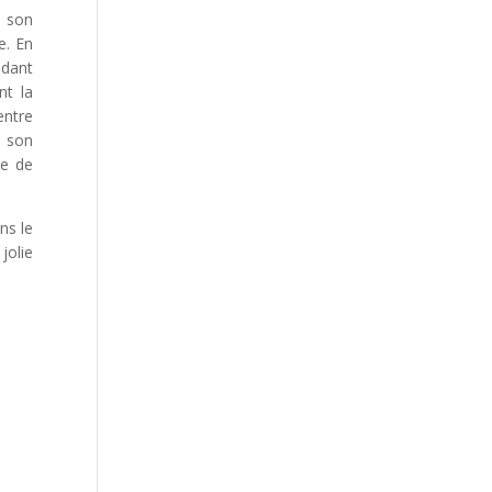
e son
e. En
idant
nt la
entre
e son
le de
ns le
jolie