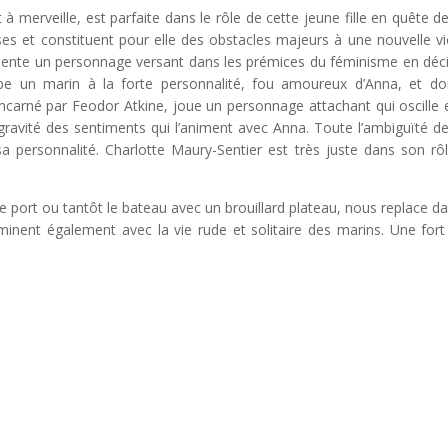
 à merveille, est parfaite dans le rôle de cette jeune fille en quête d
es et constituent pour elle des obstacles majeurs à une nouvelle vi
sente un personnage versant dans les prémices du féminisme en déc
e un marin à la forte personnalité, fou amoureux d’Anna, et do
 incarné par Feodor Atkine, joue un personnage attachant qui oscille 
gravité des sentiments qui l’animent avec Anna. Toute l’ambiguïté d
 personnalité. Charlotte Maury-Sentier est très juste dans son rô
e port ou tantôt le bateau avec un brouillard plateau, nous replace da
inent également avec la vie rude et solitaire des marins. Une fort 