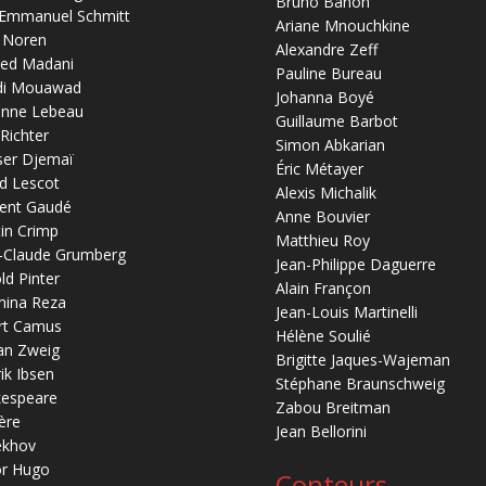
Bruno Banon
-Emmanuel Schmitt
Ariane Mnouchkine
 Noren
Alexandre Zeff
ed Madani
Pauline Bureau
di Mouawad
Johanna Boyé
anne Lebeau
Guillaume Barbot
 Richter
Simon Abkarian
ser Djemaï
Éric Métayer
d Lescot
Alexis Michalik
ent Gaudé
Anne Bouvier
in Crimp
Matthieu Roy
-Claude Grumberg
Jean-Philippe Daguerre
ld Pinter
Alain Françon
mina Reza
Jean-Louis Martinelli
rt Camus
Hélène Soulié
an Zweig
Brigitte Jaques-Wajeman
ik Ibsen
Stéphane Braunschweig
kespeare
Zabou Breitman
ère
Jean Bellorini
ekhov
or Hugo
Conteurs