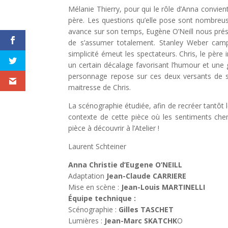
Mélanie Thierry, pour qui le rôle d’Anna convient
père. Les questions qu’elle pose sont nombreus
avance sur son temps, Eugène O’Neill nous pré
de s’assumer totalement. Stanley Weber camp
simplicité émeut les spectateurs. Chris, le père
un certain décalage favorisant l’humour et une 
personnage repose sur ces deux versants de sa
maitresse de Chris.
La scénographie étudiée, afin de recréer tantôt l
contexte de cette pièce où les sentiments chem
pièce à découvrir à l’Atelier !
Laurent Schteiner
Anna Christie d’Eugene O’NEILL
Adaptation
Jean-Claude CARRIERE
Mise en scène :
Jean-Louis MARTINELLI
Équipe technique :
Scénographie :
Gilles TASCHET
Lumières :
Jean-Marc SKATCHK
O