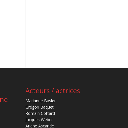
Acteurs / actrices
ène
Marianne Basler
Grégori Baquet
Romain Cottard
Jacques Weber
Ariane Ascaride