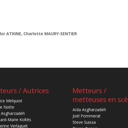
dor ATKINE, Charlotte MAURY-SENTIER
teurs / Autrices
Metteurs /
metteuses en sc
ice Melquiot
re Notte
Aïda Asgharzadeh
 Asgharzadeh
Joël Pommerat
ard-Marie Koltès
Steve Suissa
erine Verlaguet