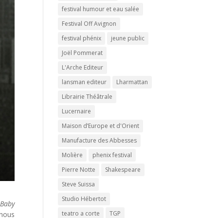
festival humour et eau salée
Festival Off Avignon
festival phénix
jeune public
Joël Pommerat
L'Arche Editeur
lansman editeur
Lharmattan
Librairie Théâtrale
Lucernaire
Maison d’Europe et d'Orient
Manufacture des Abbesses
Molière
phenix festival
Pierre Notte
Shakespeare
Steve Suissa
Studio Hébertot
c
Baby
teatro a corte
TGP
nous