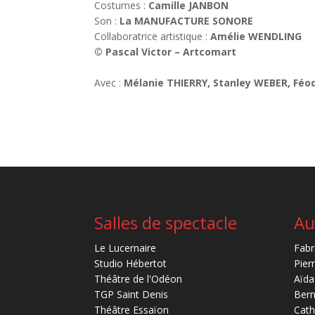
Costumes :
Camille JANBON
Son :
La MANUFACTURE SONORE
Collaboratrice artistique :
Amélie WENDLING
© Pascal Victor – Artcomart
Avec :
Mélanie THIERRY, Stanley WEBER, Féo
Salles de spectacle
Au
Le Lucernaire
Fabr
Studio Hébertot
Pier
Théâtre de l'Odéon
Aïda
TGP Saint Denis
Bern
Théâtre Essaïon
Cath