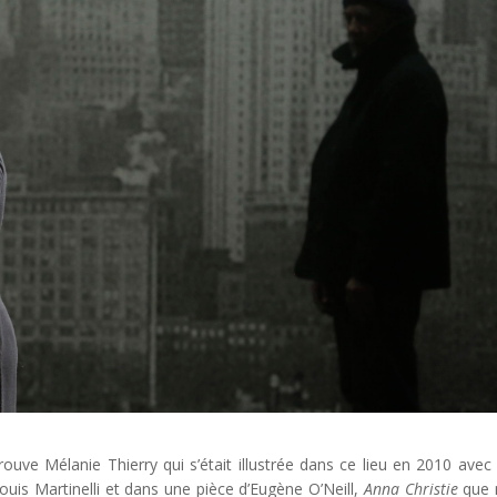
trouve Mélanie Thierry qui s’était illustrée dans ce lieu en 2010 ave
-Louis Martinelli et dans une pièce d’Eugène O’Neill,
Anna Christie
que 