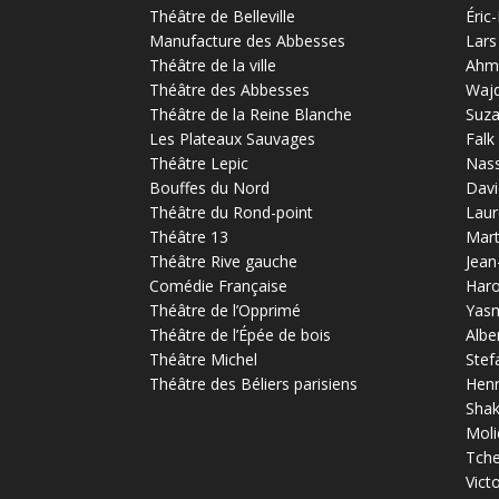
Théâtre de Belleville
Éric
Manufacture des Abbesses
Lars
Théâtre de la ville
Ahm
Théâtre des Abbesses
Waj
Théâtre de la Reine Blanche
Suz
Les Plateaux Sauvages
Falk
Théâtre Lepic
Nas
Bouffes du Nord
Davi
Théâtre du Rond-point
Laur
Théâtre 13
Mart
Théâtre Rive gauche
Jean
Comédie Française
Haro
Théâtre de l’Opprimé
Yas
Théâtre de l’Épée de bois
Albe
Théâtre Michel
Stef
Théâtre des Béliers parisiens
Henr
Sha
Moli
Tch
Vict