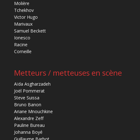
Molière
Tchekhov
Victor Hugo
Marivaux
Samuel Beckett
Ionesco
Racine
Corneille
Metteurs / metteuses en scène
Aïda Asgharzadeh
Joël Pommerat
Steve Suissa
Bruno Banon
Ariane Mnouchkine
Alexandre Zeff
Pauline Bureau
Johanna Boyé
Guillaume Barbot