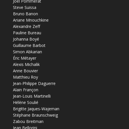
Joël Pommerat
Steve Suissa
Bruno Banon
Ariane Mnouchkine
Alexandre Zeff
Pauline Bureau
Johanna Boyé
Guillaume Barbot
Simon Abkarian
Éric Métayer
Alexis Michalik
Anne Bouvier
Matthieu Roy
Jean-Philippe Daguerre
Alain Françon
Jean-Louis Martinelli
Hélène Soulié
Brigitte Jaques-Wajeman
Stéphane Braunschweig
Zabou Breitman
Jean Bellorini