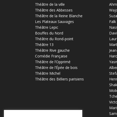
Théâtre de la ville
Ahm
Théâtre des Abbesses
Waj
Théâtre de la Reine Blanche
Suz
Les Plateaux Sauvages
Falk
Théâtre Lepic
Nas
Bouffes du Nord
Davi
Théâtre du Rond-point
Laur
Théâtre 13
Mart
Théâtre Rive gauche
Jean
Comédie Française
Haro
Théâtre de l’Opprimé
Yas
Théâtre de l’Épée de bois
Albe
Théâtre Michel
Stef
Théâtre des Béliers parisiens
Henr
Sha
Moli
Tch
Vict
Mari
Samu