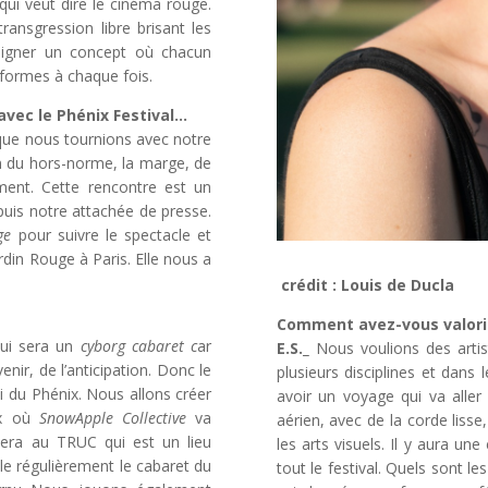
ui veut dire le cinéma rouge.
ansgression libre brisant les
signer un concept où chacun
 formes à chaque fois.
avec le Phénix Festival…
sque nous tournions avec notre
on du hors-norme, la marge, de
nement. Cette rencontre est un
puis notre attachée de presse.
ge
pour suivre le spectacle et
rdin Rouge à Paris. Elle nous a
crédit : Louis de Ducla
Comment avez-vous valorisé
qui sera un
cyborg cabaret c
ar
E.S._
Nous voulions des arti
nir, de l’anticipation. Donc le
plusieurs disciplines et dans
i du Phénix. Nous allons créer
avoir un voyage qui va alle
ix où
SnowApple Collective
va
aérien, avec de la corde lisse
ssera au TRUC qui est un lieu
les arts visuels. Il y aura u
lle régulièrement le cabaret du
tout le festival. Quels sont le