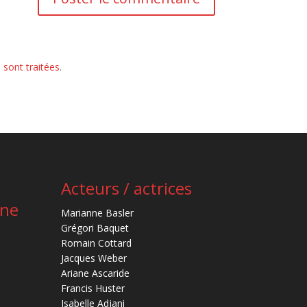
 sont traitées
.
Acteurs / actrices
ène
Marianne Basler
Grégori Baquet
Romain Cottard
Jacques Weber
Ariane Ascaride
Francis Huster
Isabelle Adjani