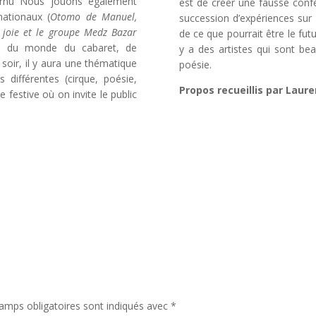
scornu Nous jouons également
est de créer une fausse conf
nationaux (
Otomo de Manuel,
succession d’expériences sur 
de joie et le groupe Medz Bazar
de ce que pourrait être le fu
de du monde du cabaret, de
y a des artistes qui sont be
 soir, il y aura une thématique
poésie.
s différentes (cirque, poésie,
Propos recueillis par Laur
 festive où on invite le public
amps obligatoires sont indiqués avec
*