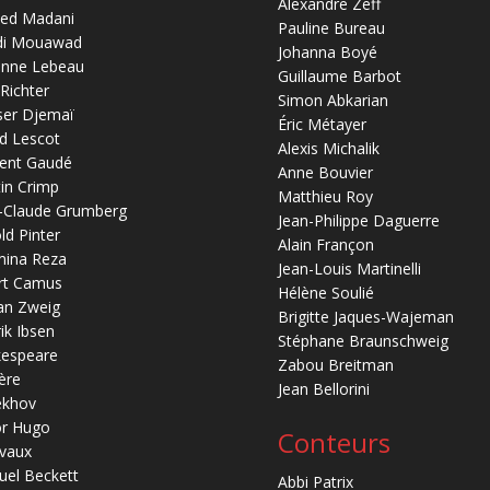
Alexandre Zeff
ed Madani
Pauline Bureau
di Mouawad
Johanna Boyé
anne Lebeau
Guillaume Barbot
 Richter
Simon Abkarian
ser Djemaï
Éric Métayer
d Lescot
Alexis Michalik
ent Gaudé
Anne Bouvier
in Crimp
Matthieu Roy
-Claude Grumberg
Jean-Philippe Daguerre
ld Pinter
Alain Françon
mina Reza
Jean-Louis Martinelli
rt Camus
Hélène Soulié
an Zweig
Brigitte Jaques-Wajeman
ik Ibsen
Stéphane Braunschweig
kespeare
Zabou Breitman
ère
Jean Bellorini
ekhov
or Hugo
Conteurs
vaux
el Beckett
Abbi Patrix