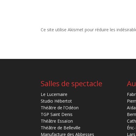
Ce site utilise Akismet pour réduire les indésirab
Salles de spectacle
Au
Le Lucernaire
Fabr
Studio Hébertot
Pier
Théâtre de l'Odéon
Aïda
TGP Saint Denis
Bern
Théâtre Essaïon
Cath
Théâtre de Belleville
Éric
Manufacture des Abbesses
Lars