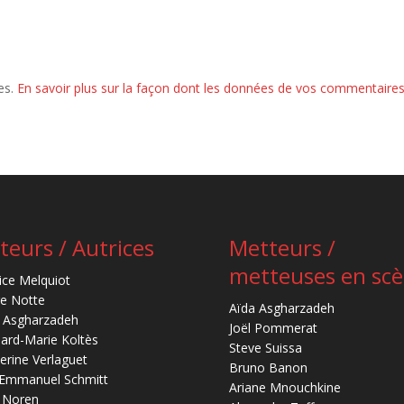
les.
En savoir plus sur la façon dont les données de vos commentaires
teurs / Autrices
Metteurs /
metteuses en sc
ice Melquiot
re Notte
Aïda Asgharzadeh
 Asgharzadeh
Joël Pommerat
ard-Marie Koltès
Steve Suissa
erine Verlaguet
Bruno Banon
-Emmanuel Schmitt
Ariane Mnouchkine
 Noren