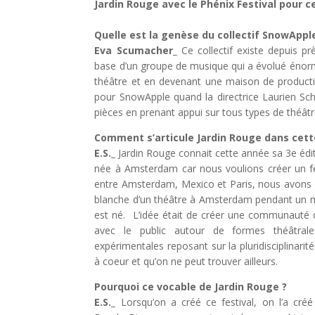
Jardin Rouge avec le Phénix Festival pour c
Quelle est la genèse du collectif SnowAppl
Eva Scumacher_
Ce collectif existe depuis prè
base d’un groupe de musique qui a évolué énor
théâtre et en devenant une maison de productio
pour SnowApple quand la directrice Laurien Sch
pièces en prenant appui sur tous types de théâ
Comment s’articule Jardin Rouge dans cett
E.S._
Jardin Rouge connait cette année sa 3e édit
née à Amsterdam car nous voulions créer un fe
entre Amsterdam, Mexico et Paris, nous avons e
blanche d’un théâtre à Amsterdam pendant un moi
est né. L’idée était de créer une communauté 
avec le public autour de formes théâtral
expérimentales reposant sur la pluridisciplinarit
à coeur et qu’on ne peut trouver ailleurs.
Pourquoi ce vocable de Jardin Rouge ?
E.S._
Lorsqu’on a créé ce festival, on l’a créé