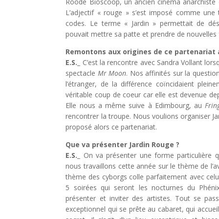
Roode Bioscoop, un ancien cinéma anarchiste q
L’adjectif « rouge » s’est imposé comme une tr
codes. Le terme « Jardin » permettait de dé
pouvait mettre sa patte et prendre de nouvelles
Remontons aux origines de ce partenariat 
E.S._
C’est la rencontre avec Sandra Vollant lor
spectacle
Mr Moon
. Nos affinités sur la questi
l’étranger, de la différence coïncidaient plei
véritable coup de coeur car elle est devenue de
Elle nous a même suive à Edimbourg, au
Frin
rencontrer la troupe. Nous voulions organiser Ja
proposé alors ce partenariat.
Que va présenter Jardin Rouge ?
E.S._
On va présenter une forme particulière 
nous travaillons cette année sur le thème de l’ave
thème des cyborgs colle parfaitement avec celu
5 soirées qui seront les nocturnes du Phén
présenter et inviter des artistes. Tout se pa
exceptionnel qui se prête au cabaret, qui accuei