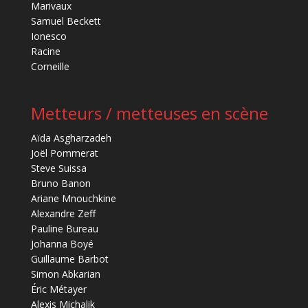
Marivaux
Samuel Beckett
Ionesco
Racine
Corneille
Metteurs / metteuses en scène
Aïda Asgharzadeh
Joël Pommerat
Steve Suissa
Bruno Banon
Ariane Mnouchkine
Alexandre Zeff
Pauline Bureau
Johanna Boyé
Guillaume Barbot
Simon Abkarian
Éric Métayer
Alexis Michalik