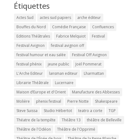
Étiquettes
Actes Sud
actes sud papiers
arche éditeur
Bouffes du Nord
Comédie Française
Confluences
Editions Théâtrales
Fabrice Melquiot
Festival
Festival Avignon
festival avignon off
festival humour et eau salée
Festival Off Avignon
festival phénix
jeune public
Joël Pommerat
L'Arche Editeur
lansman editeur
Lharmattan
Librairie Théâtrale
Lucernaire
Maison d’Europe et d'Orient
Manufacture des Abbesses
Molière
phenix festival
Pierre Notte
Shakespeare
Steve Suissa
Studio Hébertot
teatro a corte
TGP
Théatre de la tempête
Théâtre 13
théâtre de Belleville
Théâtre de l'Odéon
Théâtre de l'Opprimé
Théâtre de l'Épée de bois
Théâtre de la Reine Blanche