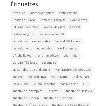
Étiquettes
Actes Sud
actes sud papiers
arche éditeur
Bouffes du Nord
Comédie Française
Confluences
Editions Théâtrales
Fabrice Melquiot
Festival
Festival Avignon
festival avignon off
festival humour et eau salée
Festival Off Avignon
festival phénix
jeune public
Joël Pommerat
L'Arche Editeur
lansman editeur
Lharmattan
Librairie Théâtrale
Lucernaire
Maison d’Europe et d'Orient
Manufacture des Abbesses
Molière
phenix festival
Pierre Notte
Shakespeare
Steve Suissa
Studio Hébertot
teatro a corte
TGP
Théatre de la tempête
Théâtre 13
théâtre de Belleville
Théâtre de l'Odéon
Théâtre de l'Opprimé
Théâtre de l'Épée de bois
Théâtre de la Reine Blanche