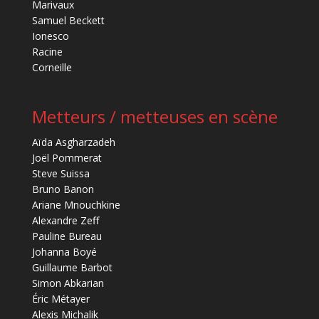
Marivaux
Samuel Beckett
Ionesco
Racine
Corneille
Metteurs / metteuses en scène
Aïda Asgharzadeh
Joël Pommerat
Steve Suissa
Bruno Banon
Ariane Mnouchkine
Alexandre Zeff
Pauline Bureau
Johanna Boyé
Guillaume Barbot
Simon Abkarian
Éric Métayer
Alexis Michalik