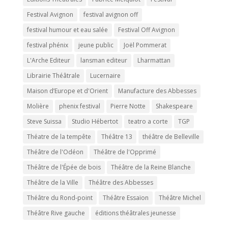
Festival Avignon
festival avignon off
festival humour et eau salée
Festival Off Avignon
festival phénix
jeune public
Joël Pommerat
L'Arche Editeur
lansman editeur
Lharmattan
Librairie Théâtrale
Lucernaire
Maison d’Europe et d'Orient
Manufacture des Abbesses
Molière
phenix festival
Pierre Notte
Shakespeare
Steve Suissa
Studio Hébertot
teatro a corte
TGP
Théatre de la tempête
Théâtre 13
théâtre de Belleville
Théâtre de l'Odéon
Théâtre de l'Opprimé
Théâtre de l'Épée de bois
Théâtre de la Reine Blanche
Théâtre de la Ville
Théâtre des Abbesses
Théâtre du Rond-point
Théâtre Essaïon
Théâtre Michel
Théâtre Rive gauche
éditions théâtrales jeunesse