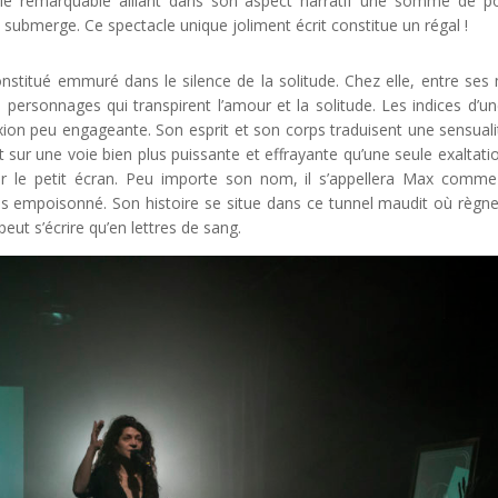
acle remarquable alliant dans son aspect narratif une somme de p
 submerge. Ce spectacle unique joliment écrit constitue un régal !
onstitué emmuré dans le silence de la solitude. Chez elle, entre ses
personnages qui transpirent l’amour et la solitude. Les indices d’un
ion peu engageante. Son esprit et son corps traduisent une sensuali
t sur une voie bien plus puissante et effrayante qu’une seule exaltati
sur le petit écran. Peu importe son nom, il s’appellera Max comm
is empoisonné. Son histoire se situe dans ce tunnel maudit où règne
peut s’écrire qu’en lettres de sang.