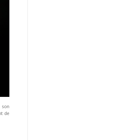
e son
nt de