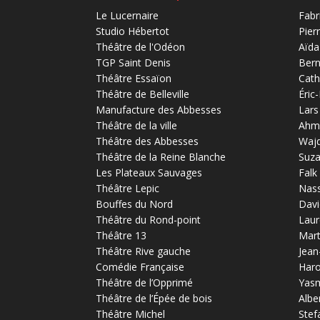
Le Lucernaire
Fabr
Studio Hébertot
Pier
Théâtre de l'Odéon
Aïda
TGP Saint Denis
Bern
Théâtre Essaïon
Cath
Théâtre de Belleville
Éric
Manufacture des Abbesses
Lars
Théâtre de la ville
Ahm
Théâtre des Abbesses
Waj
Théâtre de la Reine Blanche
Suz
Les Plateaux Sauvages
Falk
Théâtre Lepic
Nas
Bouffes du Nord
Davi
Théâtre du Rond-point
Laur
Théâtre 13
Mart
Théâtre Rive gauche
Jean
Comédie Française
Haro
Théâtre de l’Opprimé
Yas
Théâtre de l’Épée de bois
Albe
Théâtre Michel
Stef