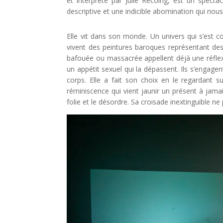
et interprété par Julie Recoing, est un spect
descriptive et une indicible abomination qui nous
Elle vit dans son monde. Un univers qui s’est c
vivent des peintures baroques représentant des 
bafouée ou massacrée appellent déjà une réflex
un appétit sexuel qui la dépassent. Ils s’engagen
corps. Elle a fait son choix en le regardant 
réminiscence qui vient jaunir un présent à jama
folie et le désordre. Sa croisade inextinguible ne 