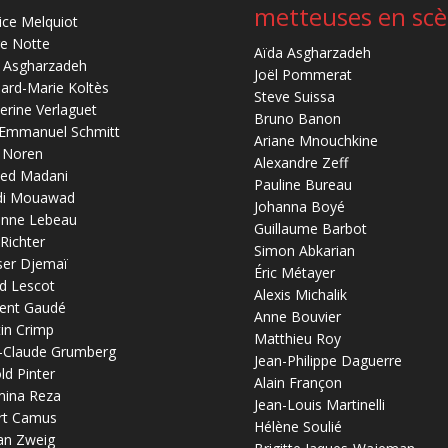
metteuses en sc
ice Melquiot
re Notte
Aïda Asgharzadeh
 Asgharzadeh
Joël Pommerat
ard-Marie Koltès
Steve Suissa
erine Verlaguet
Bruno Banon
-Emmanuel Schmitt
Ariane Mnouchkine
 Noren
Alexandre Zeff
ed Madani
Pauline Bureau
di Mouawad
Johanna Boyé
anne Lebeau
Guillaume Barbot
 Richter
Simon Abkarian
ser Djemaï
Éric Métayer
d Lescot
Alexis Michalik
ent Gaudé
Anne Bouvier
in Crimp
Matthieu Roy
-Claude Grumberg
Jean-Philippe Daguerre
ld Pinter
Alain Françon
mina Reza
Jean-Louis Martinelli
rt Camus
Hélène Soulié
an Zweig