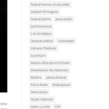
festival humour et eau salée
Festival Off Avignon
festival phénix
jeune public
Joël Pommerat
L'Arche Editeur
lansman editeur
Lharmattan
Librairie Théâtrale
Lucernaire
Maison d’Europe et d'Orient
Manufacture des Abbesses
Molière
phenix festival
Pierre Notte
Shakespeare
Steve Suissa
Studio Hébertot
scène
teatro a corte
TGP