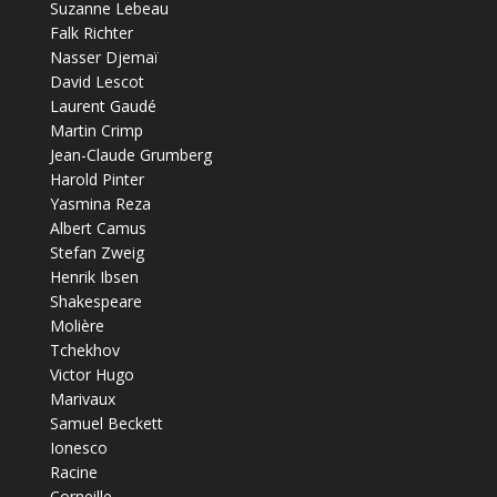
Suzanne Lebeau
Falk Richter
Nasser Djemaï
David Lescot
Laurent Gaudé
Martin Crimp
Jean-Claude Grumberg
Harold Pinter
Yasmina Reza
Albert Camus
Stefan Zweig
Henrik Ibsen
Shakespeare
Molière
Tchekhov
Victor Hugo
Marivaux
Samuel Beckett
Ionesco
Racine
Corneille