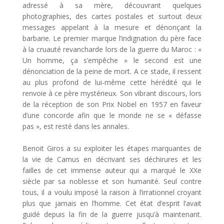
adressé à sa mère, découvrant quelques
photographies, des cartes postales et surtout deux
messages appelant à la mesure et dénonçant la
barbarie. Le premier marque l’indignation du père face
à la cruauté revancharde lors de la guerre du Maroc :
«
Un homme, ça s’empêche »
le second est une
dénonciation de la peine de mort. A ce stade, il ressent
au plus profond de lui-même cette hérédité qui le
renvoie à ce père mystérieux. Son vibrant discours, lors
de la réception de son Prix Nobel en 1957 en faveur
d’une concorde afin que le monde ne se « défasse
pas », est resté dans les annales.
Benoit Giros a su exploiter les étapes marquantes de
la vie de Camus en décrivant ses déchirures et les
failles de cet immense auteur qui a marqué le XXe
siècle par sa noblesse et son humanité. Seul contre
tous, il a voulu imposé la raison à l’irrationnel croyant
plus que jamais en l’homme. Cet état d’esprit l’avait
guidé depuis la fin de la guerre jusqu’à maintenant.