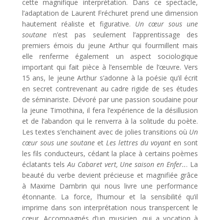
cette magnifique interprétation. Dans ce spectacle,
l’adaptation de Laurent Fréchuret prend une dimension
hautement réaliste et figurative.
Un cœur sous une
soutane
n’est pas seulement l’apprentissage des
premiers émois du jeune Arthur qui fourmillent mais
elle renferme également un aspect sociologique
important qui fait pièce à l’ensemble de l’œuvre. Vers
15 ans, le jeune Arthur s’adonne à la poésie qu’il écrit
en secret contrevenant au cadre rigide de ses études
de séminariste. Dévoré par une passion soudaine pour
la jeune Timothina, il fera l’expérience de la désillusion
et de l’abandon qui le renverra à la solitude du poète.
Les textes s’enchainent avec de jolies transitions où
Un
cœur sous une soutane
et
Les lettres du voyant
en sont
les fils conducteurs, cédant la place à certains poèmes
éclatants tels
Au Cabaret vert, Une saison en Enfer..
. La
beauté du verbe devient précieuse et magnifiée grâce
à Maxime Dambrin qui nous livre une performance
étonnante. La force, l’humour et la sensibilité qu’il
imprime dans son interprétation nous transpercent le
cœur. Accompagnés d’un musicien, qui a vocation à