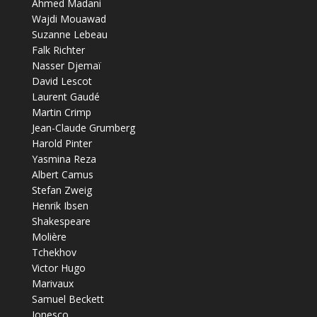
Ahmed Madani
Wajdi Mouawad
Suzanne Lebeau
Falk Richter
Nasser Djemaï
David Lescot
Laurent Gaudé
Martin Crimp
Jean-Claude Grumberg
Harold Pinter
Yasmina Reza
Albert Camus
Stefan Zweig
Henrik Ibsen
Shakespeare
Molière
Tchekhov
Victor Hugo
Marivaux
Samuel Beckett
Ionesco