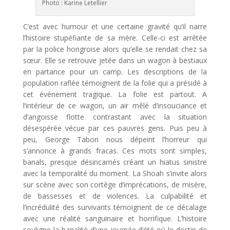
Photo : Karine Letellier
C’est avec humour et une certaine gravité qu’il narre
l’histoire stupéfiante de sa mère. Celle-ci est arrêtée
par la police hongroise alors qu’elle se rendait chez sa
sœur. Elle se retrouve jetée dans un wagon à bestiaux
en partance pour un camp. Les descriptions de la
population raflée témoignent de la folie qui a présidé à
cet événement tragique. La folie est partout. A
l‘intérieur de ce wagon, un air mêlé d’insouciance et
d’angoisse flotte contrastant avec la situation
désespérée vécue par ces pauvres gens. Puis peu à
peu, George Tabori nous dépeint l’horreur qui
s’annonce à grands fracas. Ces mots sont simples,
banals, presque désincarnés créant un hiatus sinistre
avec la temporalité du moment. La Shoah s’invite alors
sur scène avec son cortège d’imprécations, de misère,
de bassesses et de violences. La culpabilité et
l’incrédulité des survivants témoignent de ce décalage
avec une réalité sanguinaire et horrifique. L’histoire
souligne la banalité d’une journée d’été où le destin de