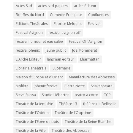
Actes Sud
actes sud papiers
arche éditeur
Bouffes du Nord
Comédie Française
Confluences
Editions Théâtrales
Fabrice Melquiot
Festival
Festival Avignon
festival avignon off
festival humour et eau salée
Festival Off Avignon
festival phénix
jeune public
Joël Pommerat
L'Arche Editeur
lansman editeur
Lharmattan
Librairie Théâtrale
Lucernaire
Maison d’Europe et d'Orient
Manufacture des Abbesses
Molière
phenix festival
Pierre Notte
Shakespeare
Steve Suissa
Studio Hébertot
teatro a corte
TGP
Théatre de la tempête
Théâtre 13
théâtre de Belleville
Théâtre de l'Odéon
Théâtre de l'Opprimé
Théâtre de l'Épée de bois
Théâtre de la Reine Blanche
Théâtre de la Ville
Théâtre des Abbesses