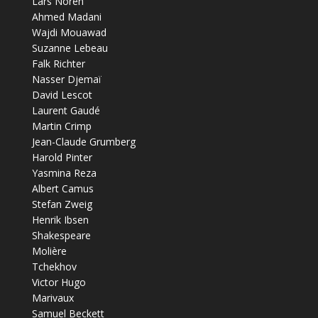
Lars Noren
Ahmed Madani
Wajdi Mouawad
Suzanne Lebeau
Falk Richter
Nasser Djemaï
David Lescot
Laurent Gaudé
Martin Crimp
Jean-Claude Grumberg
Harold Pinter
Yasmina Reza
Albert Camus
Stefan Zweig
Henrik Ibsen
Shakespeare
Molière
Tchekhov
Victor Hugo
Marivaux
Samuel Beckett