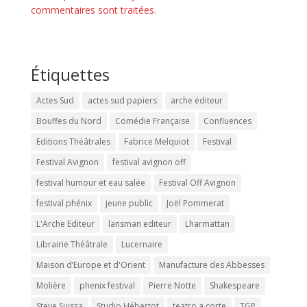
commentaires sont traitées
.
Étiquettes
Actes Sud
actes sud papiers
arche éditeur
Bouffes du Nord
Comédie Française
Confluences
Editions Théâtrales
Fabrice Melquiot
Festival
Festival Avignon
festival avignon off
festival humour et eau salée
Festival Off Avignon
festival phénix
jeune public
Joël Pommerat
L'Arche Editeur
lansman editeur
Lharmattan
Librairie Théâtrale
Lucernaire
Maison d’Europe et d'Orient
Manufacture des Abbesses
Molière
phenix festival
Pierre Notte
Shakespeare
Steve Suissa
Studio Hébertot
teatro a corte
TGP