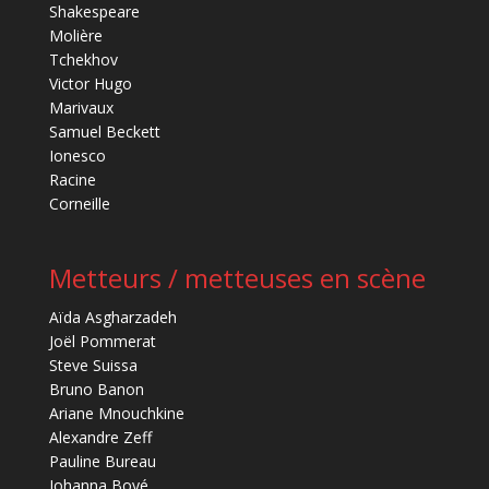
Shakespeare
Molière
Tchekhov
Victor Hugo
Marivaux
Samuel Beckett
Ionesco
Racine
Corneille
Metteurs / metteuses en scène
Aïda Asgharzadeh
Joël Pommerat
Steve Suissa
Bruno Banon
Ariane Mnouchkine
Alexandre Zeff
Pauline Bureau
Johanna Boyé