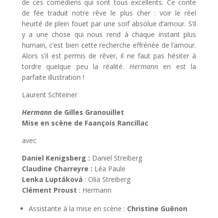
de ces comédiens qui sont tous excellents. Ce conte
de fée traduit notre rêve le plus cher : voir le réel
heurté de plein fouet par une soif absolue d’amour. S’il
y a une chose qui nous rend à chaque instant plus
humain, c’est bien cette recherche effrénée de l’amour.
Alors s’il est permis de rêver, il ne faut pas hésiter à
tordre quelque peu la réalité.
Hermann
en est la
parfaite illustration !
Laurent Schteiner
Hermann
de Gilles Granouillet
Mise en scène de Faançois Rancillac
avec
Daniel Kenigsberg :
Daniel Streiberg
Claudine Charreyre :
Léa Paule
Lenka Luptáková
: Olia Streiberg
Clément Proust
: Hermann
Assistante à la mise en scène :
Christine Guênon