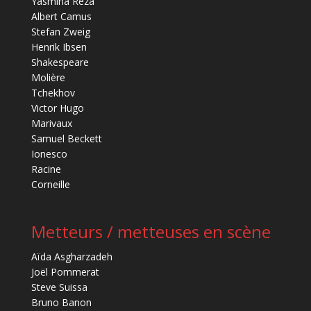
Yasmina Reza
Albert Camus
Stefan Zweig
Henrik Ibsen
Shakespeare
Molière
Tchekhov
Victor Hugo
Marivaux
Samuel Beckett
Ionesco
Racine
Corneille
Metteurs / metteuses en scène
Aïda Asgharzadeh
Joël Pommerat
Steve Suissa
Bruno Banon