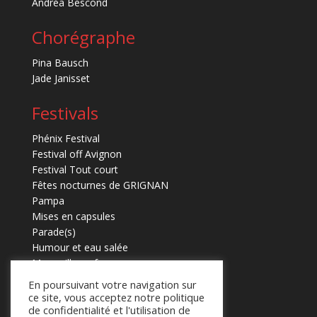
Andréa Bescond
Chorégraphe
Pina Bausch
Jade Janisset
Festivals
Phénix Festival
Festival off Avignon
Festival Tout court
Fêtes nocturnes de GRIGNAN
Pampa
Mises en capsules
Parade(s)
Humour et eau salée
Marmaille en fugues
En poursuivant votre navigation sur
ce site, vous acceptez notre politique
de confidentialité et l'utilisation de