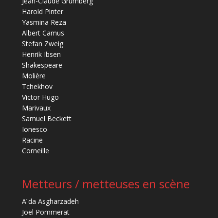
Jean-Claude Grumberg
Harold Pinter
Yasmina Reza
Albert Camus
Stefan Zweig
Henrik Ibsen
Shakespeare
Molière
Tchekhov
Victor Hugo
Marivaux
Samuel Beckett
Ionesco
Racine
Corneille
Metteurs / metteuses en scène
Aïda Asgharzadeh
Joël Pommerat