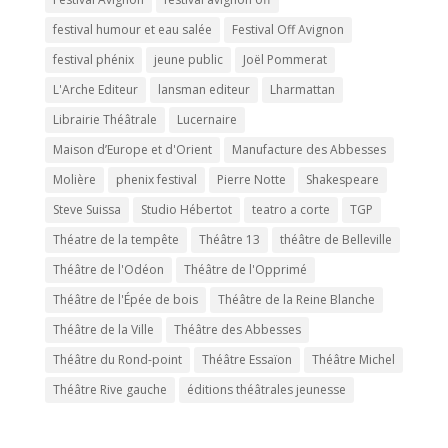
festival humour et eau salée
Festival Off Avignon
festival phénix
jeune public
Joël Pommerat
L'Arche Editeur
lansman editeur
Lharmattan
Librairie Théâtrale
Lucernaire
Maison d’Europe et d'Orient
Manufacture des Abbesses
Molière
phenix festival
Pierre Notte
Shakespeare
Steve Suissa
Studio Hébertot
teatro a corte
TGP
Théatre de la tempête
Théâtre 13
théâtre de Belleville
Théâtre de l'Odéon
Théâtre de l'Opprimé
Théâtre de l'Épée de bois
Théâtre de la Reine Blanche
Théâtre de la Ville
Théâtre des Abbesses
Théâtre du Rond-point
Théâtre Essaïon
Théâtre Michel
Théâtre Rive gauche
éditions théâtrales jeunesse