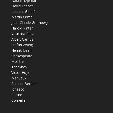
Nasser Djemaï
David Lescot
Laurent Gaudé
Martin Crimp
Jean-Claude Grumberg
Harold Pinter
Yasmina Reza
Albert Camus
Stefan Zweig
Henrik Ibsen
Shakespeare
Molière
Tchekhov
Victor Hugo
Marivaux
Samuel Beckett
Ionesco
Racine
Corneille