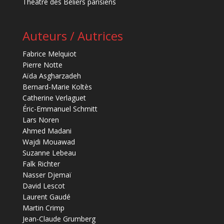
Théâtre des Béliers parisiens
Auteurs / Autrices
Fabrice Melquiot
Pierre Notte
Aïda Asgharzadeh
Bernard-Marie Koltès
Catherine Verlaguet
Éric-Emmanuel Schmitt
Lars Noren
Ahmed Madani
Wajdi Mouawad
Suzanne Lebeau
Falk Richter
Nasser Djemaï
David Lescot
Laurent Gaudé
Martin Crimp
Jean-Claude Grumberg