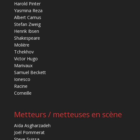
Harold Pinter
Yasmina Reza
Albert Camus
Stefan Zweig
Henrik Ibsen
Shakespeare
Molière
Tchekhov
Victor Hugo
Marivaux
Samuel Beckett
Ionesco
Racine
Corneille
Metteurs / metteuses en scène
Aïda Asgharzadeh
Joël Pommerat
Steve Suissa