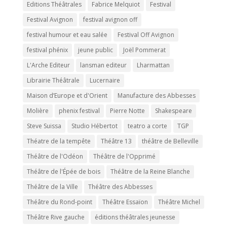
Editions Théâtrales
Fabrice Melquiot
Festival
Festival Avignon
festival avignon off
festival humour et eau salée
Festival Off Avignon
festival phénix
jeune public
Joël Pommerat
L'Arche Editeur
lansman editeur
Lharmattan
Librairie Théâtrale
Lucernaire
Maison d’Europe et d'Orient
Manufacture des Abbesses
Molière
phenix festival
Pierre Notte
Shakespeare
Steve Suissa
Studio Hébertot
teatro a corte
TGP
Théatre de la tempête
Théâtre 13
théâtre de Belleville
Théâtre de l'Odéon
Théâtre de l'Opprimé
Théâtre de l'Épée de bois
Théâtre de la Reine Blanche
Théâtre de la Ville
Théâtre des Abbesses
Théâtre du Rond-point
Théâtre Essaïon
Théâtre Michel
Théâtre Rive gauche
éditions théâtrales jeunesse