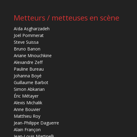
Metteurs / metteuses en scène
Aïda Asgharzadeh
Joël Pommerat
Steve Suissa
Bruno Banon
Ariane Mnouchkine
Alexandre Zeff
Pauline Bureau
Johanna Boyé
Guillaume Barbot
Simon Abkarian
Éric Métayer
Alexis Michalik
Anne Bouvier
Matthieu Roy
Jean-Philippe Daguerre
Alain Françon
Jean-Louis Martinelli