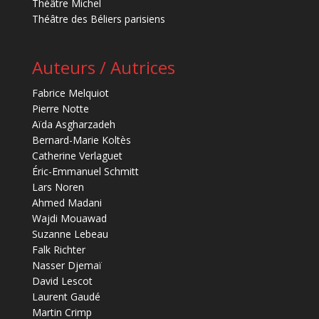
Théâtre Michel
Théâtre des Béliers parisiens
Auteurs / Autrices
Fabrice Melquiot
Pierre Notte
Aïda Asgharzadeh
Bernard-Marie Koltès
Catherine Verlaguet
Éric-Emmanuel Schmitt
Lars Noren
Ahmed Madani
Wajdi Mouawad
Suzanne Lebeau
Falk Richter
Nasser Djemaï
David Lescot
Laurent Gaudé
Martin Crimp