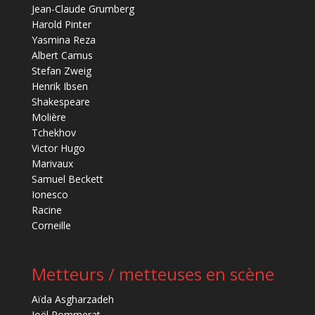
Jean-Claude Grumberg
Harold Pinter
Yasmina Reza
Albert Camus
Stefan Zweig
Henrik Ibsen
Shakespeare
Molière
Tchekhov
Victor Hugo
Marivaux
Samuel Beckett
Ionesco
Racine
Corneille
Metteurs / metteuses en scène
Aïda Asgharzadeh
Joël Pommerat