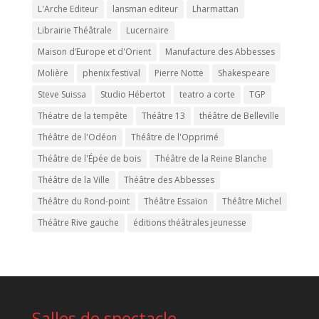
L'Arche Editeur
lansman editeur
Lharmattan
Librairie Théâtrale
Lucernaire
Maison d’Europe et d'Orient
Manufacture des Abbesses
Molière
phenix festival
Pierre Notte
Shakespeare
Steve Suissa
Studio Hébertot
teatro a corte
TGP
Théatre de la tempête
Théâtre 13
théâtre de Belleville
Théâtre de l'Odéon
Théâtre de l'Opprimé
Théâtre de l'Épée de bois
Théâtre de la Reine Blanche
Théâtre de la Ville
Théâtre des Abbesses
Théâtre du Rond-point
Théâtre Essaïon
Théâtre Michel
Théâtre Rive gauche
éditions théâtrales jeunesse
Salles de spectacle