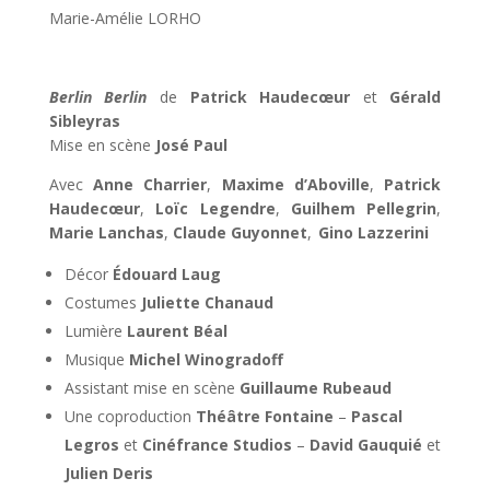
Marie-Amélie LORHO
Berlin Berlin
de
Patrick Haudecœur
et
Gérald
Sibleyras
Mise en scène
José Paul
Avec
Anne Charrier
,
Maxime d’Aboville
,
Patrick
Haudecœur
,
Loïc Legendre
,
Guilhem Pellegrin
,
Marie Lanchas
,
Claude Guyonnet
,
Gino Lazzerini
Décor
Édouard Laug
Costumes
Juliette Chanaud
Lumière
Laurent Béal
Musique
Michel Winogradoff
Assistant mise en scène
Guillaume Rubeaud
Une coproduction
Théâtre Fontaine
–
Pascal
Legros
et
Cinéfrance Studios
–
David Gauquié
et
Julien Deris