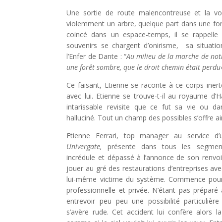
Une sortie de route malencontreuse et la voit
violemment un arbre, quelque part dans une forê
coincé dans un espace-temps, il se rappelle
souvenirs se chargent d’onirisme, sa situati
l’Enfer de Dante : “
Au milieu de la marche de notr
une forêt sombre, que le droit chemin était perdu
Ce faisant, Etienne se raconte à ce corps inert
avec lui. Etienne se trouve-t-il au royaume d
intarissable revisite que ce fut sa vie ou 
halluciné. Tout un champ des possibles s’offre ain
Etienne Ferrari, top manager au service d’u
Univergate,
présente dans tous les segmen
incrédule et dépassé à l’annonce de son renvoi
jouer au gré des restaurations d’entreprises ave
lui-même victime du système. Commence pour 
professionnelle et privée. N’étant pas préparé à
entrevoir peu peu une possibilité particulière
s’avère rude. Cet accident lui confère alors l