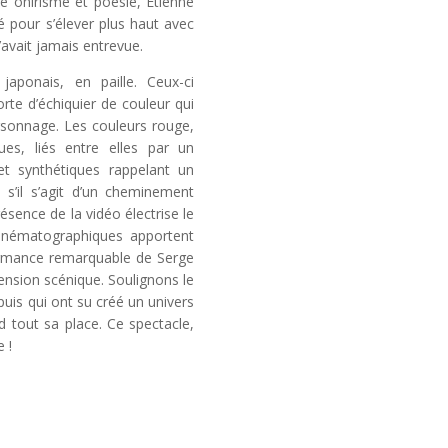
tre onirisme et poésie, Etienne
hé pour s’élever plus haut avec
’avait jamais entrevue.
aponais, en paille. Ceux-ci
rte d’échiquier de couleur qui
rsonnage. Les couleurs rouge,
es, liés entre elles par un
t synthétiques rappelant un
 s’il s’agit d’un cheminement
sence de la vidéo électrise le
inématographiques apportent
formance remarquable de Serge
ension scénique. Soulignons le
uis qui ont su créé un univers
d tout sa place. Ce spectacle,
 !