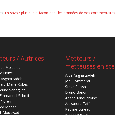
les.
En savoir plus sur la façon dont les données de vos commentaires
teurs / Autrices
Metteurs /
metteuses en sc
ice Melquiot
re Notte
Aïda Asgharzadeh
 Asgharzadeh
Joël Pommerat
ard-Marie Koltès
Steve Suissa
erine Verlaguet
Bruno Banon
-Emmanuel Schmitt
Ariane Mnouchkine
 Noren
Alexandre Zeff
ed Madani
Pauline Bureau
di Mouawad
Johanna Boyé