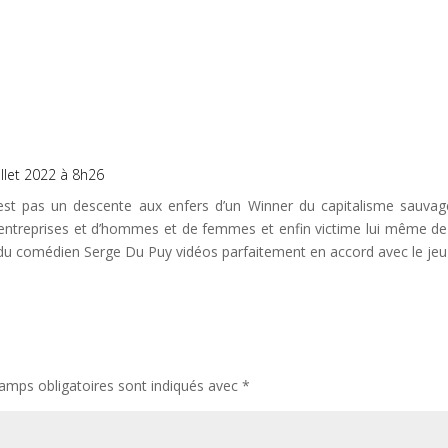
illet 2022 à 8h26
st pas un descente aux enfers d’un Winner du capitalisme sauvage
treprises et d’hommes et de femmes et enfin victime lui même de c
 du comédien Serge Du Puy vidéos parfaitement en accord avec le jeu 
amps obligatoires sont indiqués avec
*