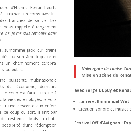
ure d’Etienne Ferrari heurte
t. Trainant un corps avec lui,
 des tranches de sa vie. Les
on nous rappelle étrangement
e vie, je me suis retrouvé dans
« .
e, surnommé Jack, qu’il traine
’Hadès où son âme loquace et
dans un cheminement cérébral
Univergate de Louise Car
si au public.
Mise en scène de Rena
ne puissante multinationale
ts de l’économie, demeure
avec Serge Dupuy et Rena
. Le coup est fatal. Habitué à
c la vie des employés, le voilà
Lumière :
Emmanuel Wetis
lui une descente aux enfers
Création sonore et musical
 ce coup du sort, il finit par
 de résilience. Mais la chute
Festival Off d’Avignon : E
a possibilité d’une rédemption