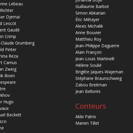
anne Lebeau
Guillaume Barbot
 Richter
Simon Abkarian
ser Djemaï
Éric Métayer
d Lescot
Alexis Michalik
ent Gaudé
Anne Bouvier
in Crimp
Matthieu Roy
-Claude Grumberg
Jean-Philippe Daguerre
ld Pinter
Alain Françon
mina Reza
Jean-Louis Martinelli
rt Camus
Hélène Soulié
an Zweig
Brigitte Jaques-Wajeman
ik Ibsen
Stéphane Braunschweig
kespeare
Zabou Breitman
ère
Jean Bellorini
ekhov
or Hugo
Conteurs
vaux
el Beckett
Abbi Patrix
sco
Marien Tillet
ne