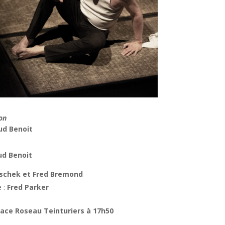
on
ud Benoit
ud Benoit
chek et Fred Bremond
e :
Fred Parker
space Roseau Teinturiers à 17h50