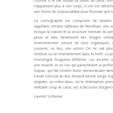
comme si le ciel voulait lui ouvrir les yeux. En
n’appartient plus à son corps, il s’en est détac
une forme de responsabilité pour l’humain qu’il n
La scénographie est composée de tatamis j
rappelant certains tableaux de Mondrian, une so
évoque la nature et la structure mentale du pe
jaune et bleu deviennent des images oniriqu
environnement sonore de sons organiques, e
souvenir, un lieu, une action. On ne sait plus
cérébral ou un cheminement dans la forêt. La pré
monologue fougueux d’Etienne. Les accents c
une vivacité et un ton qui parachèvent la per
Dupuis, qui fait montre d’une extraordinaire dim
travail colossal du duo Renaud Benoit-Serge Dup
singulier, un entre-deux, où la rédemption pren
véritable coup de cœur, est à découvrir d’urgence
Laurent Schteiner