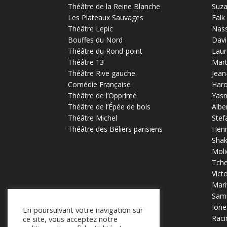
Théâtre de la Reine Blanche
Suz
Les Plateaux Sauvages
Falk
Théâtre Lepic
Nas
Bouffes du Nord
Davi
Théâtre du Rond-point
Laur
Théâtre 13
Mart
Théâtre Rive gauche
Jean
Comédie Française
Haro
Théâtre de l’Opprimé
Yas
Théâtre de l’Épée de bois
Albe
Théâtre Michel
Stef
Théâtre des Béliers parisiens
Henr
Sha
Moli
Tch
Vict
Mari
Samu
Ione
En poursuivant votre navigation sur
Raci
ce site, vous acceptez notre