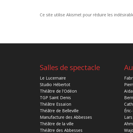
Ce site utilise Akismet pour réduire les indésirab
Salles de spectacle
Au
Le Lucernaire
Fabr
Studio Hébertot
Pier
Théâtre de l'Odéon
Aïda
TGP Saint Denis
Bern
Théâtre Essaïon
Cath
Théâtre de Belleville
Éric
Manufacture des Abbesses
Lars
Théâtre de la ville
Ahm
Théâtre des Abbesses
Waj