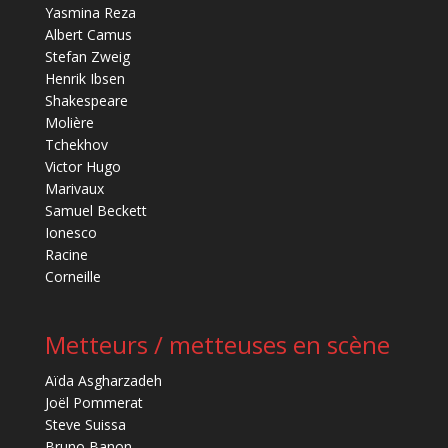
Yasmina Reza
Albert Camus
Stefan Zweig
Henrik Ibsen
Shakespeare
Molière
Tchekhov
Victor Hugo
Marivaux
Samuel Beckett
Ionesco
Racine
Corneille
Metteurs / metteuses en scène
Aïda Asgharzadeh
Joël Pommerat
Steve Suissa
Bruno Banon