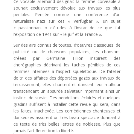
Ce vocable allemand désignait la femme corvéable à
souhait exclusivement dévolue aux travaux les plus
pénibles. Pensée comme une conférence d’un
naturaliste nazi sur ces « Verfügbar », un sujet
« passionnant » d’études à l’instar de ce que fut
l’exposition de 1941 sur « le juif et la France ».
Sur des airs connus de toutes, d’oeuvres classiques, de
publicité ou de chansons populaires, les chansons
créées par Germaine Tillion inspirent des
chorégraphies décrivant les taches pénibles de ces
femmes internées à l’aspect squelettique. De l’atelier
de tri des affaires des déportées gazés aux travaux de
terrassement, elles chantent et dansent leur malheur
transcendant un absurde salvateur imprimant ainsi un
instinct de survie. Des pendrillons éclairés et quelques
gradins suffisent à installer cette revue qui sera, dans
les faites, inachevée. Les comédiennes chanteuses et
danseuses assurent un très beau spectacle donnant à
ce texte de très belles lettres de noblesse. Plus que
jamais l’art fleure bon la liberté.