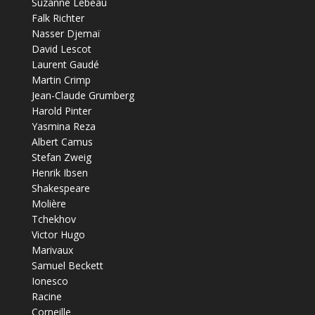
Suzanne Lebeau
Falk Richter
Nasser Djemaï
David Lescot
Laurent Gaudé
Martin Crimp
Jean-Claude Grumberg
Harold Pinter
Yasmina Reza
Albert Camus
Stefan Zweig
Henrik Ibsen
Shakespeare
Molière
Tchekhov
Victor Hugo
Marivaux
Samuel Beckett
Ionesco
Racine
Corneille