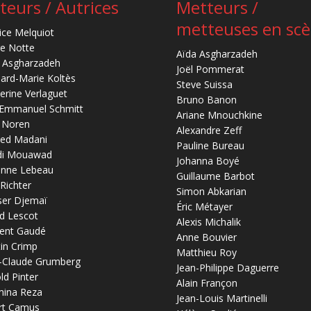
teurs / Autrices
Metteurs /
metteuses en sc
ice Melquiot
re Notte
Aïda Asgharzadeh
 Asgharzadeh
Joël Pommerat
ard-Marie Koltès
Steve Suissa
erine Verlaguet
Bruno Banon
-Emmanuel Schmitt
Ariane Mnouchkine
 Noren
Alexandre Zeff
ed Madani
Pauline Bureau
di Mouawad
Johanna Boyé
anne Lebeau
Guillaume Barbot
 Richter
Simon Abkarian
ser Djemaï
Éric Métayer
d Lescot
Alexis Michalik
ent Gaudé
Anne Bouvier
in Crimp
Matthieu Roy
-Claude Grumberg
Jean-Philippe Daguerre
ld Pinter
Alain Françon
mina Reza
Jean-Louis Martinelli
rt Camus