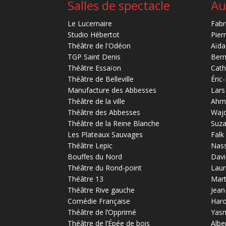
Salles de spectacle
Au
Le Lucernaire
Fabr
Studio Hébertot
Pier
Théâtre de l'Odéon
Aïda
TGP Saint Denis
Bern
Théâtre Essaïon
Cath
Théâtre de Belleville
Éric
Manufacture des Abbesses
Lars
Théâtre de la ville
Ahm
Théâtre des Abbesses
Waj
Théâtre de la Reine Blanche
Suz
Les Plateaux Sauvages
Falk
Théâtre Lepic
Nas
Bouffes du Nord
Davi
Théâtre du Rond-point
Laur
Théâtre 13
Mart
Théâtre Rive gauche
Jean
Comédie Française
Haro
Théâtre de l’Opprimé
Yas
Théâtre de l’Épée de bois
Albe