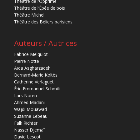
Théâtre de l’Opprimé
Théâtre de l’Épée de bois
Théâtre Michel
Théâtre des Béliers parisiens
Auteurs / Autrices
Fabrice Melquiot
Pierre Notte
Aïda Asgharzadeh
Bernard-Marie Koltès
Catherine Verlaguet
Éric-Emmanuel Schmitt
Lars Noren
Ahmed Madani
Wajdi Mouawad
Suzanne Lebeau
Falk Richter
Nasser Djemaï
David Lescot