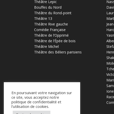
Théâtre Lepic
Nas
Bouffes du Nord
Davi
Théâtre du Rond-point
Laur
Théâtre 13
Mart
Théâtre Rive gauche
Jean
Comédie Française
Haro
Théâtre de l’Opprimé
Yas
Théâtre de l’Épée de bois
Albe
Théâtre Michel
Stef
Théâtre des Béliers parisiens
Henr
Sha
Moli
Tch
Vict
Mari
Samu
Ione
En poursuivant votre navigation sur
Raci
ce site, vous acceptez notre
politique de confidentialité et
Corn
l'utilisation de cookies.