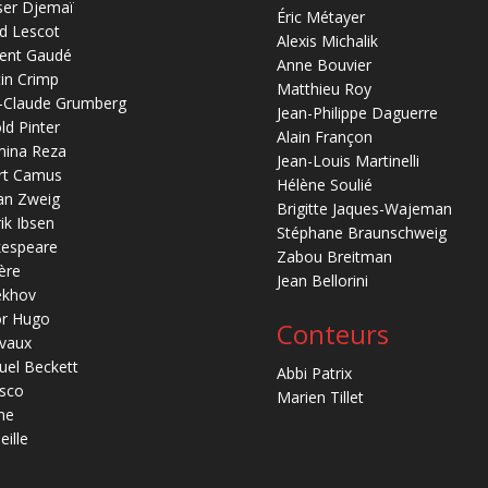
ser Djemaï
Éric Métayer
d Lescot
Alexis Michalik
ent Gaudé
Anne Bouvier
in Crimp
Matthieu Roy
-Claude Grumberg
Jean-Philippe Daguerre
ld Pinter
Alain Françon
mina Reza
Jean-Louis Martinelli
rt Camus
Hélène Soulié
an Zweig
Brigitte Jaques-Wajeman
ik Ibsen
Stéphane Braunschweig
kespeare
Zabou Breitman
ère
Jean Bellorini
ekhov
or Hugo
Conteurs
vaux
el Beckett
Abbi Patrix
sco
Marien Tillet
ne
eille