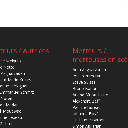
teurs / Autrices
Metteurs /
metteuses en sc
ice Melquiot
re Notte
Aïda Asgharzadeh
 Asgharzadeh
Joël Pommerat
ard-Marie Koltès
Steve Suissa
erine Verlaguet
Bruno Banon
-Emmanuel Schmitt
Ariane Mnouchkine
 Noren
Alexandre Zeff
ed Madani
Pauline Bureau
di Mouawad
Johanna Boyé
anne Lebeau
Guillaume Barbot
 Richter
Simon Abkarian