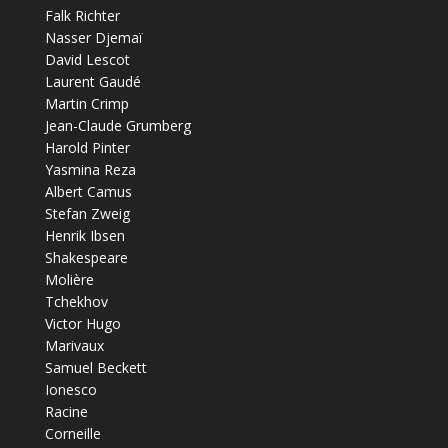
Falk Richter
Nasser Djemaï
David Lescot
Laurent Gaudé
Martin Crimp
Jean-Claude Grumberg
Harold Pinter
Yasmina Reza
Albert Camus
Stefan Zweig
Henrik Ibsen
Shakespeare
Molière
Tchekhov
Victor Hugo
Marivaux
Samuel Beckett
Ionesco
Racine
Corneille