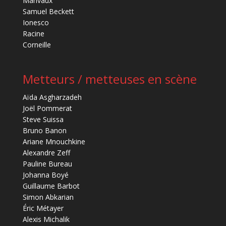
Marivaux
Samuel Beckett
Ionesco
Racine
Corneille
Metteurs / metteuses en scène
Aïda Asgharzadeh
Joël Pommerat
Steve Suissa
Bruno Banon
Ariane Mnouchkine
Alexandre Zeff
Pauline Bureau
Johanna Boyé
Guillaume Barbot
Simon Abkarian
Éric Métayer
Alexis Michalik