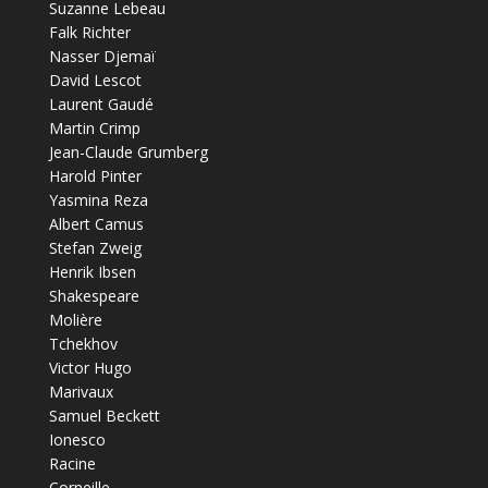
Suzanne Lebeau
Falk Richter
Nasser Djemaï
David Lescot
Laurent Gaudé
Martin Crimp
Jean-Claude Grumberg
Harold Pinter
Yasmina Reza
Albert Camus
Stefan Zweig
Henrik Ibsen
Shakespeare
Molière
Tchekhov
Victor Hugo
Marivaux
Samuel Beckett
Ionesco
Racine
Corneille