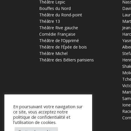
Théâtre Lepic
Nas
Bouffes du Nord
Davi
Théâtre du Rond-point
Laur
Théâtre 13
Mart
Théâtre Rive gauche
Jean
Comédie Française
Haro
Théâtre de l’Opprimé
Yas
Théâtre de l’Épée de bois
Albe
Théâtre Michel
Stef
Théâtre des Béliers parisiens
Henr
Sha
Moli
Tch
Vict
Mari
Samu
Ione
En poursuivant votre navigation sur
Raci
ce site, vous acceptez notre
politique de confidentialité et
Corn
l'utilisation de cookies.