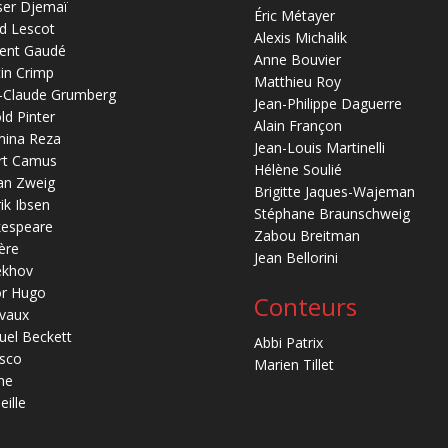
ser Djemaï
Éric Métayer
d Lescot
Alexis Michalik
ent Gaudé
Anne Bouvier
in Crimp
Matthieu Roy
-Claude Grumberg
Jean-Philippe Daguerre
ld Pinter
Alain Françon
mina Reza
Jean-Louis Martinelli
rt Camus
Hélène Soulié
an Zweig
Brigitte Jaques-Wajeman
ik Ibsen
Stéphane Braunschweig
kespeare
Zabou Breitman
ère
Jean Bellorini
ekhov
or Hugo
Conteurs
vaux
el Beckett
Abbi Patrix
sco
Marien Tillet
ne
eille