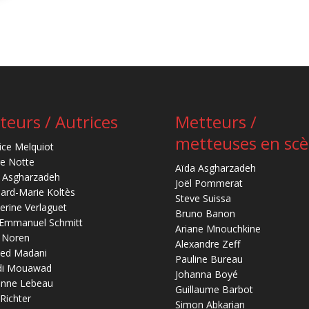
teurs / Autrices
Metteurs /
metteuses en sc
ice Melquiot
re Notte
Aïda Asgharzadeh
 Asgharzadeh
Joël Pommerat
ard-Marie Koltès
Steve Suissa
erine Verlaguet
Bruno Banon
-Emmanuel Schmitt
Ariane Mnouchkine
 Noren
Alexandre Zeff
ed Madani
Pauline Bureau
di Mouawad
Johanna Boyé
anne Lebeau
Guillaume Barbot
 Richter
Simon Abkarian