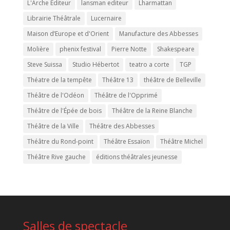
L'Arche Editeur
lansman editeur
Lharmattan
Librairie Théâtrale
Lucernaire
Maison d’Europe et d'Orient
Manufacture des Abbesses
Molière
phenix festival
Pierre Notte
Shakespeare
Steve Suissa
Studio Hébertot
teatro a corte
TGP
Théatre de la tempête
Théâtre 13
théâtre de Belleville
Théâtre de l'Odéon
Théâtre de l'Opprimé
Théâtre de l'Épée de bois
Théâtre de la Reine Blanche
Théâtre de la Ville
Théâtre des Abbesses
Théâtre du Rond-point
Théâtre Essaïon
Théâtre Michel
Théâtre Rive gauche
éditions théâtrales jeunesse
Salles de spectacle