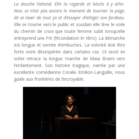
La douche l’attend. Elle la regarde et hésite à y aller.
Non, ce n’est pas encore le moment de tourner la page,
de se laver de tout ça et d’essayer d’alléger son fardeau.
Elle se tourne vers le public et soudain elle lève le voile
du chemin de croix que toute femme subit lorsqu’elle
entreprend une FIV (fécondation In Vitro). La démarche
est longue et semée d’embuches. La volonté doit être
forte voire désespérée dans certains cas.
Ce seule en
scène
retrace la longue marche de Maia Brami vers
l’enfantement. Son histoire tragique, narrée par une
excellente comédienne Coralie Emilion-Languille, nous
guide aux frontières de l’incroyable.