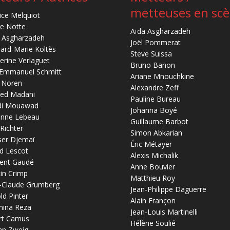
metteuses en sc
ice Melquiot
re Notte
Aïda Asgharzadeh
 Asgharzadeh
Joël Pommerat
ard-Marie Koltès
Steve Suissa
erine Verlaguet
Bruno Banon
-Emmanuel Schmitt
Ariane Mnouchkine
 Noren
Alexandre Zeff
ed Madani
Pauline Bureau
di Mouawad
Johanna Boyé
anne Lebeau
Guillaume Barbot
 Richter
Simon Abkarian
ser Djemaï
Éric Métayer
d Lescot
Alexis Michalik
ent Gaudé
Anne Bouvier
in Crimp
Matthieu Roy
-Claude Grumberg
Jean-Philippe Daguerre
ld Pinter
Alain Françon
mina Reza
Jean-Louis Martinelli
rt Camus
Hélène Soulié
an Zweig