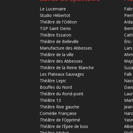
Le Lucernaire
Fabr
Studio Hébertot
Pier
Théâtre de l'Odéon
Aïda
TGP Saint Denis
Bern
Théâtre Essaïon
Cath
Théâtre de Belleville
Éric
Manufacture des Abbesses
Lars
Théâtre de la ville
Ahm
Théâtre des Abbesses
Waj
Théâtre de la Reine Blanche
Suz
Les Plateaux Sauvages
Falk
Théâtre Lepic
Nas
Bouffes du Nord
Davi
Théâtre du Rond-point
Laur
Théâtre 13
Mart
Théâtre Rive gauche
Jean
Comédie Française
Haro
Théâtre de l’Opprimé
Yas
Théâtre de l’Épée de bois
Albe
Théâtre Michel
Stef