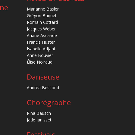
ène
Marianne Basler
Grégori Baquet
Romain Cottard
Jacques Weber
Ariane Ascaride
Francis Huster
Isabelle Adjani
Anne Bouvier
Élise Noiraud
Danseuse
Andréa Bescond
Chorégraphe
Pina Bausch
Jade Janisset
Festivals