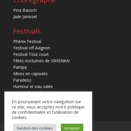
Pina Bausch
Jade Janisset
Festivals
Phénix Festival
Festival off Avignon
Festival Tout court
Fêtes nocturnes de GRIGNAN
Pampa
Mises en capsules
Parade(s)
Humour et eau salée
Marmaille en fugues
En poursuivant votre navigation sur
ce site, vous acceptez notre politique
de confidentialité et l'utilisation de
cookies.
Gestion des cookies
Accepter
Mentions légales
Contact