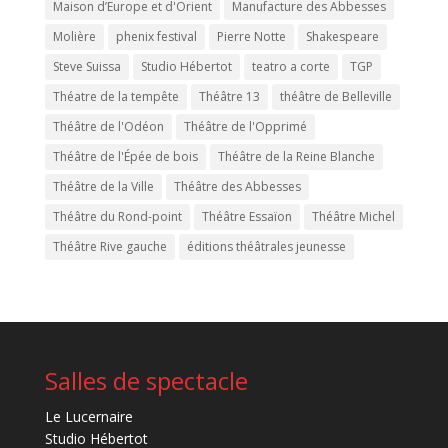
Maison d’Europe et d'Orient
Manufacture des Abbesses
Molière
phenix festival
Pierre Notte
Shakespeare
Steve Suissa
Studio Hébertot
teatro a corte
TGP
Théatre de la tempête
Théâtre 13
théâtre de Belleville
Théâtre de l'Odéon
Théâtre de l'Opprimé
Théâtre de l'Épée de bois
Théâtre de la Reine Blanche
Théâtre de la Ville
Théâtre des Abbesses
Théâtre du Rond-point
Théâtre Essaïon
Théâtre Michel
Théâtre Rive gauche
éditions théâtrales jeunesse
Salles de spectacle
Le Lucernaire
Studio Hébertot