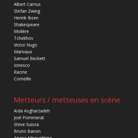
Albert Camus
Stefan Zweig
Henrik Ibsen
Shakespeare
Molière
Tchekhov
Victor Hugo
Marivaux
Samuel Beckett
Ionesco
Racine
Corneille
Metteurs / metteuses en scène
Aïda Asgharzadeh
Joël Pommerat
Steve Suissa
Bruno Banon
Ariane Mnouchkine