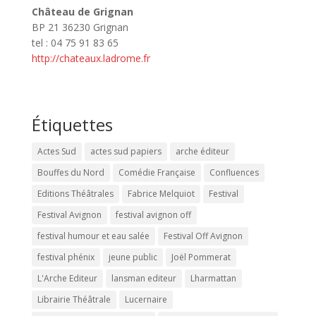
Château de Grignan
BP 21 36230 Grignan
tel : 04 75 91 83 65
http://chateaux.ladrome.fr
Étiquettes
Actes Sud
actes sud papiers
arche éditeur
Bouffes du Nord
Comédie Française
Confluences
Editions Théâtrales
Fabrice Melquiot
Festival
Festival Avignon
festival avignon off
festival humour et eau salée
Festival Off Avignon
festival phénix
jeune public
Joël Pommerat
L'Arche Editeur
lansman editeur
Lharmattan
Librairie Théâtrale
Lucernaire