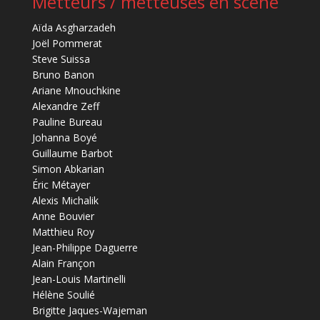
Metteurs / metteuses en scène
Aïda Asgharzadeh
Joël Pommerat
Steve Suissa
Bruno Banon
Ariane Mnouchkine
Alexandre Zeff
Pauline Bureau
Johanna Boyé
Guillaume Barbot
Simon Abkarian
Éric Métayer
Alexis Michalik
Anne Bouvier
Matthieu Roy
Jean-Philippe Daguerre
Alain Françon
Jean-Louis Martinelli
Hélène Soulié
Brigitte Jaques-Wajeman