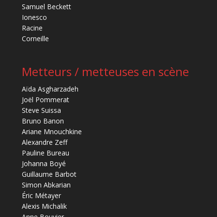
Samuel Beckett
Ionesco
Racine
Corneille
Metteurs / metteuses en scène
Aïda Asgharzadeh
Joël Pommerat
Steve Suissa
Bruno Banon
Ariane Mnouchkine
Alexandre Zeff
Pauline Bureau
Johanna Boyé
Guillaume Barbot
Simon Abkarian
Éric Métayer
Alexis Michalik
Anne Bouvier