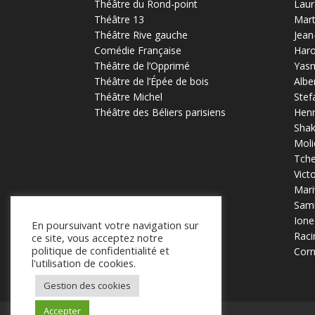
Théâtre du Rond-point
Laur
Théâtre 13
Mart
Théâtre Rive gauche
Jean
Comédie Française
Haro
Théâtre de l’Opprimé
Yas
Théâtre de l’Épée de bois
Albe
Théâtre Michel
Stef
Théâtre des Béliers parisiens
Henr
Sha
Moli
Tch
Vict
Mari
Samu
Ione
En poursuivant votre navigation sur
Raci
ce site, vous acceptez notre
politique de confidentialité et
Corn
l'utilisation de cookies.
Gestion des cookies
Accepter