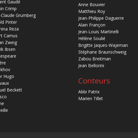
ent Gaudé
Anne Bouvier
in Crimp
Matthieu Roy
-Claude Grumberg
Jean-Philippe Daguerre
ld Pinter
Alain Françon
mina Reza
Jean-Louis Martinelli
rt Camus
Hélène Soulié
an Zweig
Brigitte Jaques-Wajeman
ik Ibsen
Stéphane Braunschweig
kespeare
Zabou Breitman
ère
Jean Bellorini
ekhov
or Hugo
Conteurs
vaux
el Beckett
Abbi Patrix
sco
Marien Tillet
ne
eille