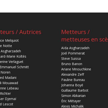
teurs / Autrices
Metteurs /
metteuses en sc
ice Melquiot
re Notte
Aïda Asgharzadeh
 Asgharzadeh
Joël Pommerat
ard-Marie Koltès
Steve Suissa
erine Verlaguet
Bruno Banon
-Emmanuel Schmitt
Ariane Mnouchkine
 Noren
Alexandre Zeff
ed Madani
Pauline Bureau
di Mouawad
Johanna Boyé
anne Lebeau
Guillaume Barbot
 Richter
Simon Abkarian
ser Djemaï
Éric Métayer
d Lescot
Alexis Michalik