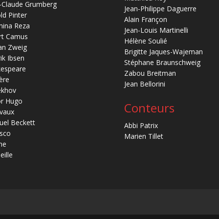
-Claude Grumberg
Jean-Philippe Daguerre
ld Pinter
Alain Françon
mina Reza
Jean-Louis Martinelli
rt Camus
Hélène Soulié
an Zweig
Brigitte Jaques-Wajeman
ik Ibsen
Stéphane Braunschweig
kespeare
Zabou Breitman
ère
Jean Bellorini
ekhov
or Hugo
Conteurs
vaux
el Beckett
Abbi Patrix
sco
Marien Tillet
ne
eille