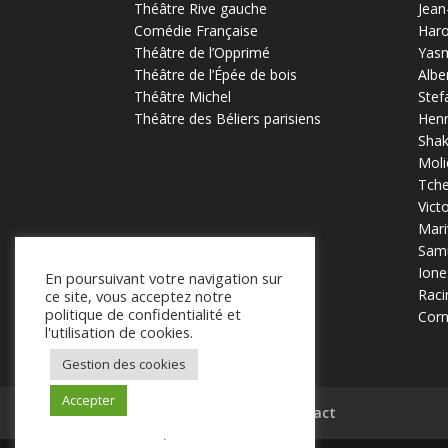
Théâtre Rive gauche
Jean
Comédie Française
Haro
Théâtre de l’Opprimé
Yas
Théâtre de l’Épée de bois
Albe
Théâtre Michel
Stef
Théâtre des Béliers parisiens
Henr
Sha
Moli
Tch
Vict
Mari
Samu
Ione
En poursuivant votre navigation sur
Raci
ce site, vous acceptez notre
politique de confidentialité et
Corn
l'utilisation de cookies.
Gestion des cookies
Accepter
Mentions légales
Contact
.