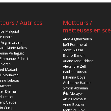
teurs / Autrices
Metteurs /
metteuses en sc
ice Melquiot
re Notte
Aïda Asgharzadeh
 Asgharzadeh
Joël Pommerat
ard-Marie Koltès
Steve Suissa
erine Verlaguet
Bruno Banon
-Emmanuel Schmitt
Ariane Mnouchkine
 Noren
Alexandre Zeff
ed Madani
Pauline Bureau
di Mouawad
Johanna Boyé
anne Lebeau
Guillaume Barbot
 Richter
Simon Abkarian
ser Djemaï
Éric Métayer
d Lescot
Alexis Michalik
ent Gaudé
Anne Bouvier
in Crimp
Matthieu Roy