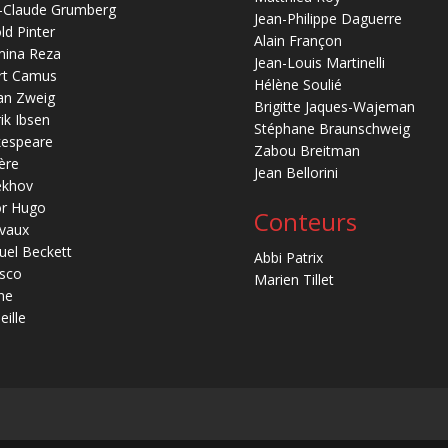
-Claude Grumberg
Jean-Philippe Daguerre
ld Pinter
Alain Françon
mina Reza
Jean-Louis Martinelli
rt Camus
Hélène Soulié
an Zweig
Brigitte Jaques-Wajeman
ik Ibsen
Stéphane Braunschweig
kespeare
Zabou Breitman
ère
Jean Bellorini
ekhov
or Hugo
Conteurs
vaux
el Beckett
Abbi Patrix
sco
Marien Tillet
ne
eille