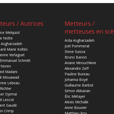
teurs / Autrices
Metteurs /
metteuses en sc
ice Melquiot
re Notte
Aïda Asgharzadeh
 Asgharzadeh
Joël Pommerat
ard-Marie Koltès
Steve Suissa
erine Verlaguet
Bruno Banon
-Emmanuel Schmitt
Ariane Mnouchkine
 Noren
Alexandre Zeff
ed Madani
Pauline Bureau
di Mouawad
Johanna Boyé
anne Lebeau
Guillaume Barbot
 Richter
Simon Abkarian
ser Djemaï
Éric Métayer
d Lescot
Alexis Michalik
ent Gaudé
Anne Bouvier
in Crimp
Matthieu Roy