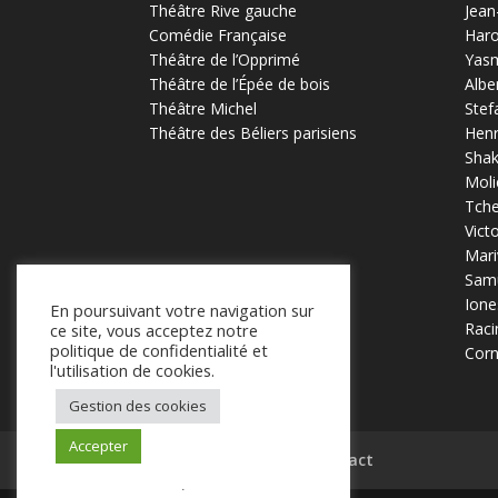
Théâtre Rive gauche
Jean
Comédie Française
Haro
Théâtre de l’Opprimé
Yas
Théâtre de l’Épée de bois
Albe
Théâtre Michel
Stef
Théâtre des Béliers parisiens
Henr
Sha
Moli
Tch
Vict
Mari
Samu
Ione
En poursuivant votre navigation sur
Raci
ce site, vous acceptez notre
politique de confidentialité et
Corn
l'utilisation de cookies.
Gestion des cookies
Accepter
Mentions légales
Contact
.