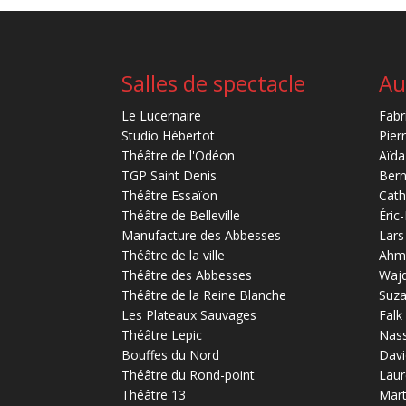
Salles de spectacle
Au
Le Lucernaire
Fabr
Studio Hébertot
Pier
Théâtre de l'Odéon
Aïda
TGP Saint Denis
Bern
Théâtre Essaïon
Cath
Théâtre de Belleville
Éric
Manufacture des Abbesses
Lars
Théâtre de la ville
Ahm
Théâtre des Abbesses
Waj
Théâtre de la Reine Blanche
Suz
Les Plateaux Sauvages
Falk
Théâtre Lepic
Nas
Bouffes du Nord
Davi
Théâtre du Rond-point
Laur
Théâtre 13
Mart