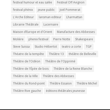
festival humour et eau salée
Festival Off Avignon
festival phénix
jeune public
Joël Pommerat
L'Arche Editeur
lansman editeur
Lharmattan
Librairie Théâtrale
Lucernaire
Maison d’Europe et d'Orient
Manufacture des Abbesses
Molière
phenix festival
Pierre Notte
Shakespeare
Steve Suissa
Studio Hébertot
teatro a corte
TGP
Théatre de la tempête
Théâtre 13
théâtre de Belleville
Théâtre de l'Odéon
Théâtre de l'Opprimé
Théâtre de l'Épée de bois
Théâtre de la Reine Blanche
Théâtre de la Ville
Théâtre des Abbesses
Théâtre du Rond-point
Théâtre Essaïon
Théâtre Michel
Théâtre Rive gauche
éditions théâtrales jeunesse