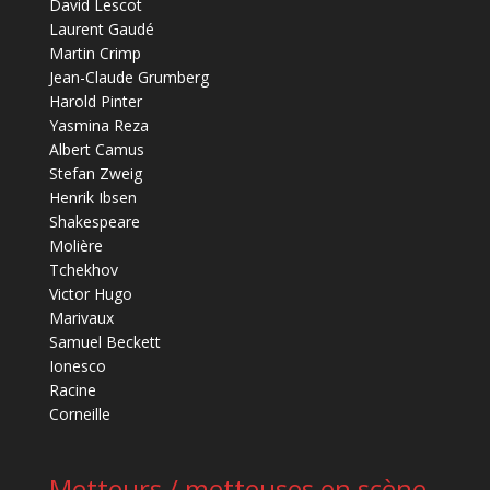
David Lescot
Laurent Gaudé
Martin Crimp
Jean-Claude Grumberg
Harold Pinter
Yasmina Reza
Albert Camus
Stefan Zweig
Henrik Ibsen
Shakespeare
Molière
Tchekhov
Victor Hugo
Marivaux
Samuel Beckett
Ionesco
Racine
Corneille
Metteurs / metteuses en scène