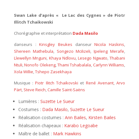
Swan Lake d’après « Le Lac des Cygnes » de Piotr
Illitch Tchaikowski
Chorégraphie et interprétation
Dada Masilo
danseurs :
Kinsgley Beukes
danseur
Nicola Haskins
,
Shereen Mathebula
,
Songezo Mcilizeli
,
Ipeleng Merafe
,
Llewellyn Mnguni
,
Khaya Ndlovu
,
Lesego Ngwato
,
Thabani
Ntuli
,
Nonofo Olekeng
,
Thami Tshabalala
,
Carlynn Williams
,
Xola Willie
,
Tshepo Zasekhaya
Musique :
Piotr Ilitch Tchaïkovski
et
René Avenant
,
Arvo
Pärt
,
Steve Reich
,
Camille Saint-Saëns
Lumières :
Suzette Le Sueur
Costumes :
Dada Masilo
,
Suzette Le Sueur
Réalisation costumes :
Ann Bailes
,
Kirsten Bailes
Réalisation chapeaux :
Karabo Legoabe
Maître de ballet :
Mark Hawkins