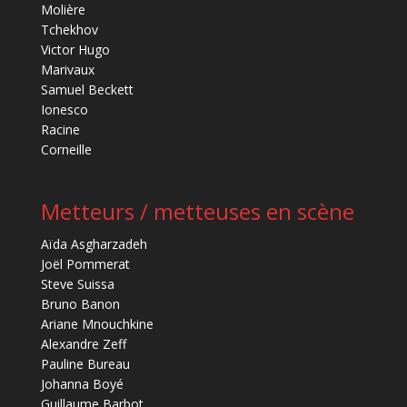
Molière
Tchekhov
Victor Hugo
Marivaux
Samuel Beckett
Ionesco
Racine
Corneille
Metteurs / metteuses en scène
Aïda Asgharzadeh
Joël Pommerat
Steve Suissa
Bruno Banon
Ariane Mnouchkine
Alexandre Zeff
Pauline Bureau
Johanna Boyé
Guillaume Barbot