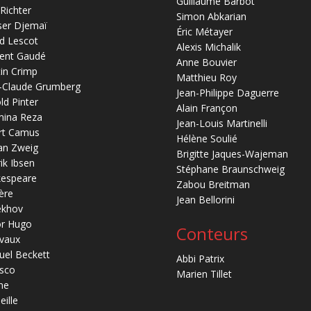
Guillaume Barbot
 Richter
Simon Abkarian
ser Djemaï
Éric Métayer
d Lescot
Alexis Michalik
ent Gaudé
Anne Bouvier
in Crimp
Matthieu Roy
-Claude Grumberg
Jean-Philippe Daguerre
ld Pinter
Alain Françon
mina Reza
Jean-Louis Martinelli
rt Camus
Hélène Soulié
an Zweig
Brigitte Jaques-Wajeman
ik Ibsen
Stéphane Braunschweig
kespeare
Zabou Breitman
ère
Jean Bellorini
ekhov
or Hugo
Conteurs
vaux
el Beckett
Abbi Patrix
sco
Marien Tillet
ne
eille