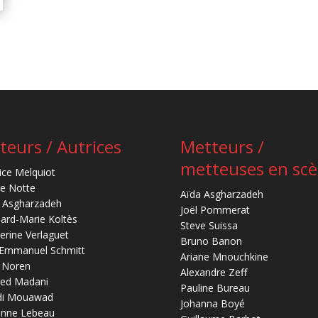
teurs / Autrices
Metteurs /
metteuses en sc
ice Melquiot
re Notte
Aïda Asgharzadeh
 Asgharzadeh
Joël Pommerat
ard-Marie Koltès
Steve Suissa
erine Verlaguet
Bruno Banon
-Emmanuel Schmitt
Ariane Mnouchkine
 Noren
Alexandre Zeff
ed Madani
Pauline Bureau
di Mouawad
Johanna Boyé
anne Lebeau