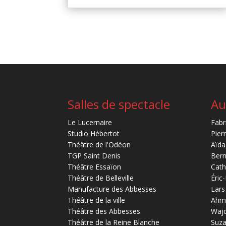
Salles de spectacle
Au
Le Lucernaire
Fabr
Studio Hébertot
Pier
Théâtre de l'Odéon
Aïda
TGP Saint Denis
Bern
Théâtre Essaïon
Cath
Théâtre de Belleville
Éric
Manufacture des Abbesses
Lars
Théâtre de la ville
Ahm
Théâtre des Abbesses
Waj
Théâtre de la Reine Blanche
Suz