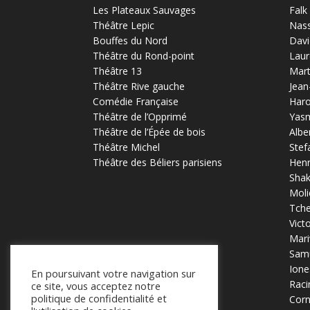
Les Plateaux Sauvages
Falk
Théâtre Lepic
Nas
Bouffes du Nord
Davi
Théâtre du Rond-point
Laur
Théâtre 13
Mart
Théâtre Rive gauche
Jean
Comédie Française
Haro
Théâtre de l’Opprimé
Yas
Théâtre de l’Épée de bois
Albe
Théâtre Michel
Stef
Théâtre des Béliers parisiens
Henr
Sha
Moli
Tch
Vict
Mari
Samu
Ione
En poursuivant votre navigation sur
Raci
ce site, vous acceptez notre
politique de confidentialité et
Corn