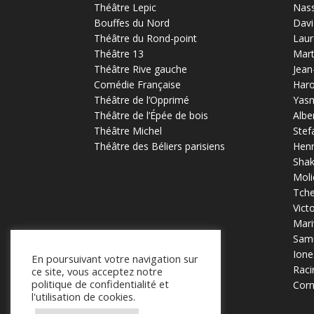
Théâtre Lepic
Nas
Bouffes du Nord
Davi
Théâtre du Rond-point
Laur
Théâtre 13
Mart
Théâtre Rive gauche
Jean
Comédie Française
Haro
Théâtre de l’Opprimé
Yas
Théâtre de l’Épée de bois
Albe
Théâtre Michel
Stef
Théâtre des Béliers parisiens
Henr
Sha
Moli
Tch
Vict
Mari
Samu
Ione
En poursuivant votre navigation sur
Raci
ce site, vous acceptez notre
politique de confidentialité et
Corn
l'utilisation de cookies.