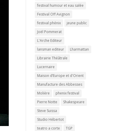
festival humour et eau salée
Festival Off Avignon
festival phénix
jeune public
Joël Pommerat
L'Arche Editeur
lansman editeur
Lharmattan
Librairie Théâtrale
Lucernaire
Maison d’Europe et d'Orient
Manufacture des Abbesses
Molière
phenix festival
Pierre Notte
Shakespeare
Steve Suissa
Studio Hébertot
teatro a corte
TGP