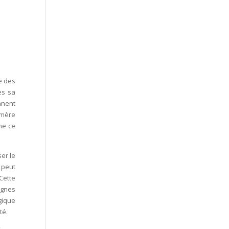
e des
ès sa
nnent
 mère
ne ce
er le
e peut
Cette
ignes
gique
té.