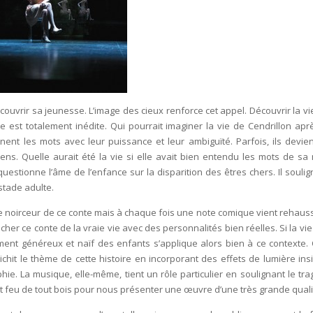
écouvrir sa jeunesse. L’image des cieux renforce cet appel. Découvrir la vi
 est totalement inédite. Qui pourrait imaginer la vie de Cendrillon apr
nent les mots avec leur puissance et leur ambiguïté. Parfois, ils devie
ens. Quelle aurait été la vie si elle avait bien entendu les mots de sa
estionne l’âme de l’enfance sur la disparition des êtres chers. Il soulig
 stade adulte.
e noirceur de ce conte mais à chaque fois une note comique vient rehauss
her ce conte de la vraie vie avec des personnalités bien réelles. Si la vi
ement généreux et naïf des enfants s’applique alors bien à ce contexte. 
it le thème de cette histoire en incorporant des effets de lumière ins
ie. La musique, elle-même, tient un rôle particulier en soulignant le tra
it feu de tout bois pour nous présenter une œuvre d’une très grande quali