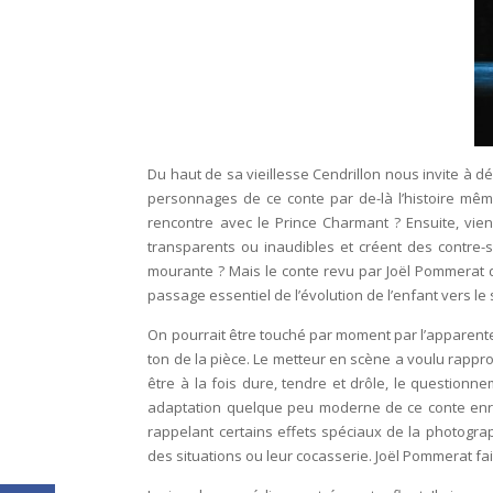
Du haut de sa vieillesse Cendrillon nous invite à d
personnages de ce conte par de-là l’histoire même
rencontre avec le Prince Charmant ? Ensuite, vien
transparents ou inaudibles et créent des contre-s
mourante ? Mais le conte revu par Joël Pommerat qu
passage essentiel de l’évolution de l’enfant vers le
On pourrait être touché par moment par l’apparent
ton de la pièce. Le metteur en scène a voulu rapproc
être à la fois dure, tendre et drôle, le questionn
adaptation quelque peu moderne de ce conte enrich
rappelant certains effets spéciaux de la photograph
des situations ou leur cocasserie. Joël Pommerat fa