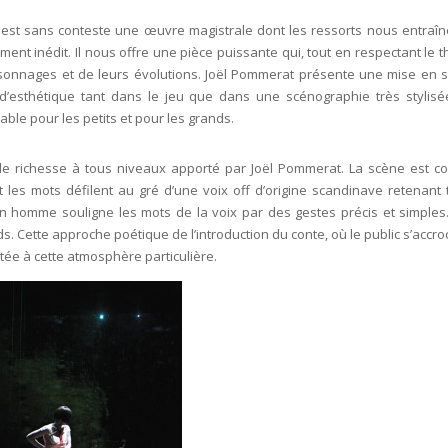
 est sans conteste une œuvre magistrale dont les ressorts nous entraîn
ent inédit. Il nous offre une pièce puissante qui, tout en respectant le 
rsonnages et de leurs évolutions. Joël Pommerat présente une mise en 
 d’esthétique tant dans le jeu que dans une scénographie très stylisé
ble pour les petits et pour les grands.
 de richesse à tous niveaux apporté par Joël Pommerat. La scène est c
es mots défilent au gré d’une voix off d’origine scandinave retenant 
, un homme souligne les mots de la voix par des gestes précis et simples
ds. Cette approche poétique de l’introduction du conte, où le public s’accr
rtée à cette atmosphère particulière.