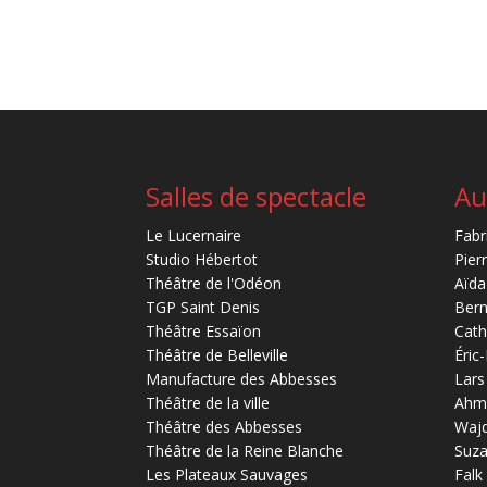
Salles de spectacle
Au
Le Lucernaire
Fabr
Studio Hébertot
Pier
Théâtre de l'Odéon
Aïda
TGP Saint Denis
Bern
Théâtre Essaïon
Cath
Théâtre de Belleville
Éric
Manufacture des Abbesses
Lars
Théâtre de la ville
Ahm
Théâtre des Abbesses
Waj
Théâtre de la Reine Blanche
Suz
Les Plateaux Sauvages
Falk