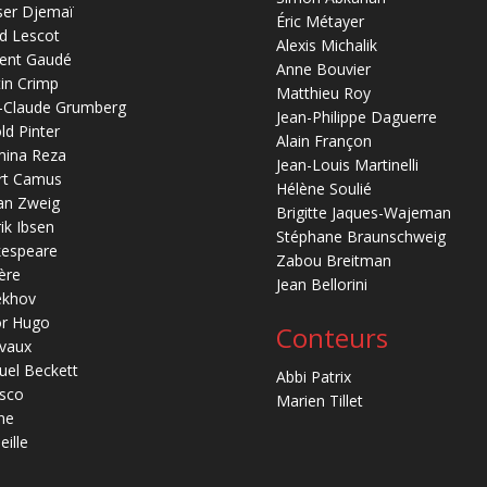
ser Djemaï
Éric Métayer
d Lescot
Alexis Michalik
ent Gaudé
Anne Bouvier
in Crimp
Matthieu Roy
-Claude Grumberg
Jean-Philippe Daguerre
ld Pinter
Alain Françon
mina Reza
Jean-Louis Martinelli
rt Camus
Hélène Soulié
an Zweig
Brigitte Jaques-Wajeman
ik Ibsen
Stéphane Braunschweig
kespeare
Zabou Breitman
ère
Jean Bellorini
ekhov
or Hugo
Conteurs
vaux
el Beckett
Abbi Patrix
sco
Marien Tillet
ne
eille