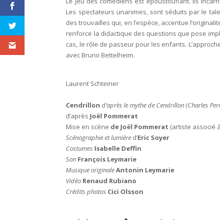
Le jeu des comédiens est époustouflant. Ils incar
Les spectateurs unanimes, sont séduits par le tal
des trouvailles qui, en l’espèce, accentue l’original
renforce la didactique des questions que pose implic
cas, le rôle de passeur pour les enfants. L’approch
avec Bruno Bettelheim.
Laurent Schteiner
Cendrillon
d’après le mythe de Cendrillon (Charles Per
d’après
Joël Pommerat
Mise en scène
de Joël Pommerat
(artiste associé 
Scénographie et lumière
d’
Eric Soyer
Costumes
Isabelle Deffin
Son
François Leymarie
Musique originale
Antonin Leymarie
Vidéo
Renaud Rubiano
Crédits photos
Cici Olsson