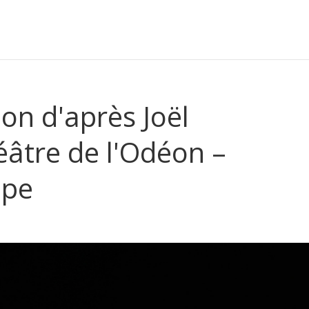
lon d'après Joël
âtre de l'Odéon –
ope