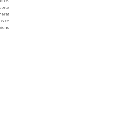
orce.
porte
mmerat
ans ce
xions