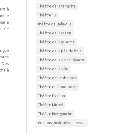
Théatre de la tempête
ent à
Théâtre 13
thème
scène
théâtre de Belleville
e. Ce
Théâtre de l'Odéon
Théâtre de l'Opprimé
onçue
Théâtre de l'Épée de bois
toute
Théâtre de la Reine Blanche
. Des
Théâtre de la Ville
oche à
Théâtre des Abbesses
Théâtre du Rond-point
Théâtre Essaïon
Théâtre Michel
Théâtre Rive gauche
éditions théâtrales jeunesse