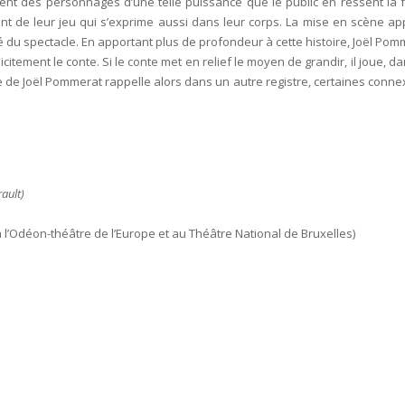
nent des personnages d’une telle puissance que le public en ressent la f
ent de leur jeu qui s’exprime aussi dans leur corps. La mise en scène ap
ité du spectacle. En apportant plus de profondeur à cette histoire, Joël Po
itement le conte. Si le conte met en relief le moyen de grandir, il joue, d
e de Joël Pommerat rappelle alors dans un autre registre, certaines conne
rault)
à l’Odéon-théâtre de l’Europe et au Théâtre National de Bruxelles)