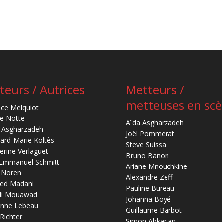
teurs / Autrices
Metteurs /
metteuses en sc
ice Melquiot
re Notte
Aïda Asgharzadeh
 Asgharzadeh
Joël Pommerat
ard-Marie Koltès
Steve Suissa
erine Verlaguet
Bruno Banon
-Emmanuel Schmitt
Ariane Mnouchkine
 Noren
Alexandre Zeff
ed Madani
Pauline Bureau
di Mouawad
Johanna Boyé
anne Lebeau
Guillaume Barbot
 Richter
Simon Abkarian