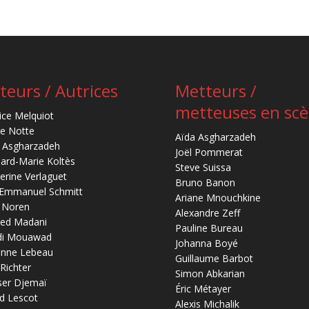
teurs / Autrices
Metteurs /
metteuses en sc
ice Melquiot
re Notte
Aïda Asgharzadeh
 Asgharzadeh
Joël Pommerat
ard-Marie Koltès
Steve Suissa
erine Verlaguet
Bruno Banon
-Emmanuel Schmitt
Ariane Mnouchkine
 Noren
Alexandre Zeff
ed Madani
Pauline Bureau
di Mouawad
Johanna Boyé
anne Lebeau
Guillaume Barbot
 Richter
Simon Abkarian
ser Djemaï
Éric Métayer
d Lescot
Alexis Michalik