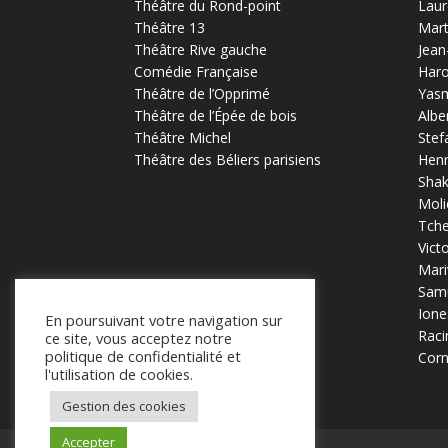
Théâtre du Rond-point
Laur
Théâtre 13
Mart
Théâtre Rive gauche
Jean
Comédie Française
Haro
Théâtre de l’Opprimé
Yas
Théâtre de l’Épée de bois
Albe
Théâtre Michel
Stef
Théâtre des Béliers parisiens
Henr
Sha
Moli
Tch
Vict
Mari
Samu
Ione
En poursuivant votre navigation sur
Raci
ce site, vous acceptez notre
politique de confidentialité et
Corn
l'utilisation de cookies.
Gestion des cookies
Accepter