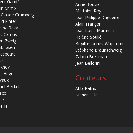
ent Gaudé
Anne Bouvier
in Crimp
Matthieu Roy
-Claude Grumberg
Jean-Philippe Daguerre
ld Pinter
Alain Françon
mina Reza
Jean-Louis Martinelli
rt Camus
Hélène Soulié
an Zweig
Brigitte Jaques-Wajeman
ik Ibsen
Stéphane Braunschweig
kespeare
Zabou Breitman
ère
Jean Bellorini
ekhov
or Hugo
Conteurs
vaux
el Beckett
Abbi Patrix
sco
Marien Tillet
ne
eille